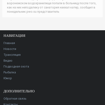
воронежском водохранилище попали в больницу после того,
как на них неподалеку от санатория наехал катер, сообщил в
понедельник pwo.su представитель
НАВИГАЦИЯ
Главная
Новости
Трансляция
Видео
Подводная охота
Рыбалка
Юмор
ДОПОЛНИТЕЛЬНО
Обратная связь
Контакты