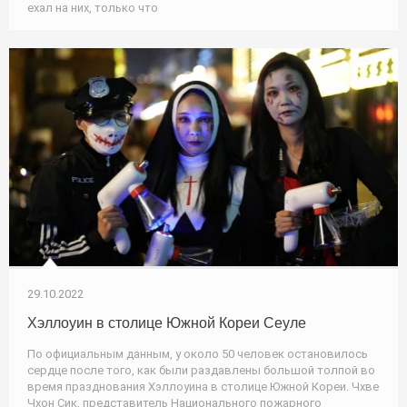
ехал на них, только что
29.10.2022
Хэллоуин в столице Южной Кореи Сеуле
По официальным данным, у около 50 человек остановилось
сердце после того, как были раздавлены большой толпой во
время празднования Хэллоуина в столице Южной Кореи. Чхве
Чхон Сик, представитель Национального пожарного