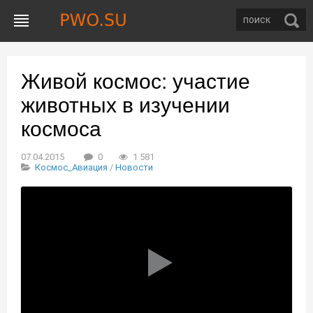
Живой космос: участие
животных в изучении
космоса
07.04.2015
0
1 581
Космос_Авиация
/
Новости