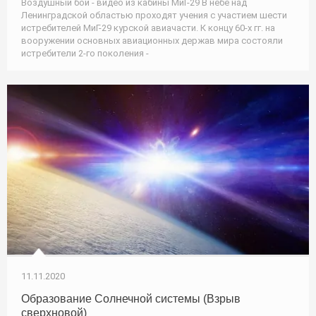
Воздушный бой - видео из кабины МиГ-29 В небе над
Ленинградской областью проходят учения с участием шести
истребителей МиГ-29 курской авиачасти. К концу 60-х гг. на
вооружении основных авиационных держав мира состояли
истребители 2-го поколения -
11.11.2020
Образование Солнечной системы (Взрыв
сверхновой)