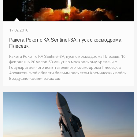
17.02.2016
Ракета Рокот c КА Sentinel-3A, пуск с космодрома
Плесецк.
Ракета Рокот c КА Sentinel-3A, пуск с космодрома Плесецк. 16
февраля, в 20 часов 58 минут по московскому времени с
Государственного испытательного космодрома Плесецк в
Архангельской области боевым расчетом Космических войск
Воздушно-космических сил