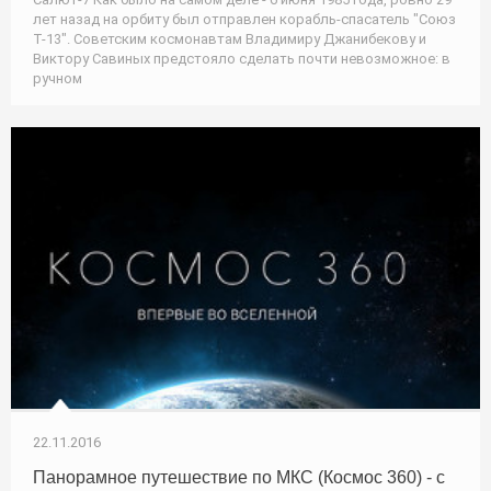
лет назад на орбиту был отправлен корабль-спасатель "Союз
Т-13". Советским космонавтам Владимиру Джанибекову и
Виктору Савиных предстояло сделать почти невозможное: в
ручном
22.11.2016
Панорамное путешествие по МКС (Космос 360) - с