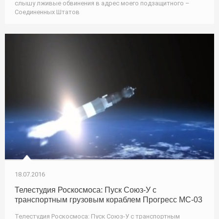
слышу лживые обвинения в адрес моего подзащитного –
Соединенных Штатов
18.07.2016
Телестудия Роскосмоса: Пуск Союз-У с
транспортным грузовым кораблем Прогресс МС-03
Телестудия Роскосмоса: Пуск Союз-У с транспортным