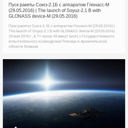
Пуск ракеты Союз-2.1Б с аппаратом Глонасс-М
(29.05.2016) | The launch of Soyuz-2.1 B with
GLONASS device-M (29.05.2016)
Пуск ракеты Союз-2.1Б с аппаратом Глонасс-М (29.05.2016) |
The launch of Soyuz-2.1 B with GLONASS device-M (29.05.2016)
29 мая 2016 г., в 11 часов 45 минут (мск) с Государственного
испытательного космодрома Плесецк в Архангельской
области боевым