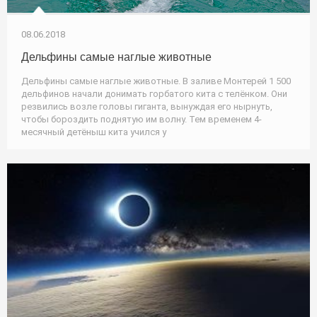
08.06.2018
Дельфины самые наглые животные
Дельфины самые наглые животные. В заливе Монтерей 1 500
дельфинов начали донимать горбатого кита с телёнком. Они
резвились возле головы гиганта, вынуждая его нырнуть,
чтобы бороздить поднятую им волну. Тем временем 4-
месячный детёныш кита учился у