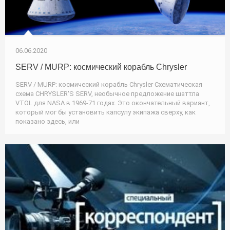
06.06.2020
SERV / MURP: космический корабль Chrysler
SERV / MURP: космический корабль Chrysler Схематическая
схема CHRYSLER'S SERV, необычное предложение шаттла
VTOL для NASA в 1969-71 годах. Это окончательный вариант,
который мог бы установить капсулу экипажа сверху, как
показано здесь, или