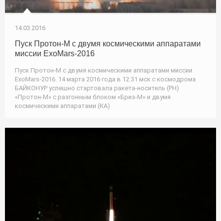
14.03.2016
Пуск Протон-М с двумя космическими аппаратами
миссии ExoMars-2016
Пуск Протон-М с двумя космическими аппаратами миссии
ExoMars-2016. 14 марта 2016 года в 12:31 мск с космодрома
БАЙКОНУР успешно стартовала ракета-носитель (РН)
«Протон-М» с разгонным блоком «Бриз-М» и двумя
космическими аппаратами (КА)