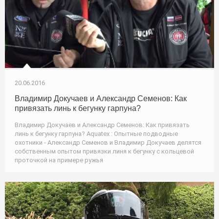
20.06.2016
Владимир Докучаев и Александр Семенов: Как
привязать линь к бегунку гарпуна?
Владимир Докучаев и Александр Семенов: Как привязать
линь к бегунку гарпуна? Aquatex : Опытные подводные
охотники - Александр Семенов и Владимир Докучаев делятся
собственным опытом привязки линя к бегунку с кольцевой
проточкой на примере ружья