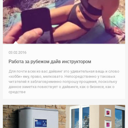
03.02.2016
Работа за рубежом дайв инструктором
Для почти всех из вас дайвинг это удивительная вещь и слово
«хобби» ему, право, мелковато. Непосредственно у таковых
читателей я заблаговременно попрошу прощения, поскольку
данное заметка повествует о дайвинге, как о бизнесе, как о
средстве