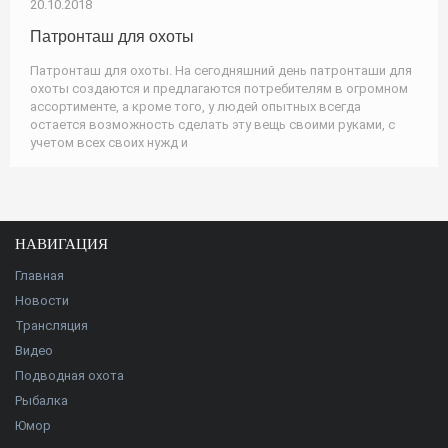
20.10.2018
Патронташ для охоты
Патронташ для охоты. На сегодняшний день патронташи для
охоты создаются и предлагаются потребителям в огромном
ассортименте, а кроме того, у людей опытных всегда
остается возможность сделать эту вещь своими руками, с
учетом всех своих нужд и
НАВИГАЦИЯ
Главная
Новости
Трансляция
Видео
Подводная охота
Рыбалка
Юмор