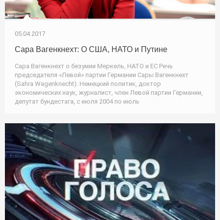
05.04.2017
Сара Вагенкнехт: О США, НАТО и Путине
Сара Вагенкнехт о безумии Меркель, НАТО и ЕС Речь
председателя «Левой» партии Германии Сары Вагенкнехт
(Sahra Wagenknecht). Немецкий политик, доктор
экономических наук, журналист, член Левой партии Германии,
депутат бундестага, с июля 2004 по июль