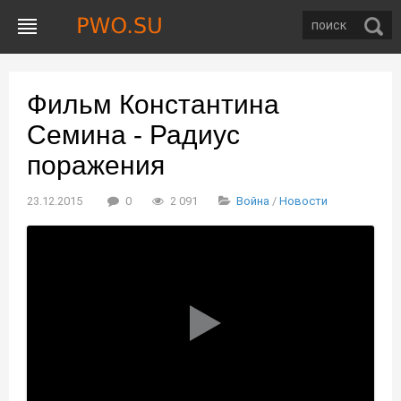
Фильм Константина
Семина - Радиус
поражения
23.12.2015
0
2 091
Война
/
Новости