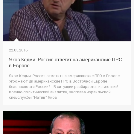
22.05.2016
Яков Кедми: Россия ответит на американские ПРО
в Европе
Яков Кедми: Россия ответит на американские ПРО в Европе
Угрожают ди американские ПРО в Восточной Европе
безопасности России? - В ситуации разбирается известный
военно-политический аналитик, эксглава израильской
спецслужбы "Натив" Яков