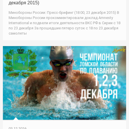
декабря 2015)
Минобороны России: Пресс-брифинг (18:00, 23 декабря 2015) В
Минобороны России прокомментировали доклад Amnesty
International и подвели итоги деятельности ВКС РФ в Сирии с 18
по 23 декабря За прошедшие пятеро суток с 18 по 23 декабря
самолеты
03.12.2016