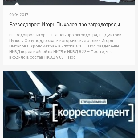
06.04.2017
Разведопрос: Игорь Пыхалов про заградотряды
Разведопрос: Игорь Пыхалов про заградотряды. Дмитрий
Пучков: Хочу поддержать исторические ролики Игоря
Пыхалова! Хронометраж выпуска: 8:15 – Про разделение
НКВД перед войной на НКГБ и НКВД 8:22 – Про то, что
входило в состав НКВД 9:03 – Про