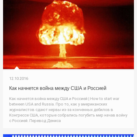
12.10.2016
Как начнется война между США и Россией
Как начнется война между США и Россией | How to start war
between USA and Russia. Про то, как у американских
журналистов сдают нервы из-за конченных дебилов в
Конгрессе США, которые собрались погубить мир начав войну
с Россией. Перевод Дениса