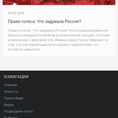
09.03.2016
Право голоса: Что задумала Россия?
Право голоса: Что задумала Россия? В последнее время всё
больше западных политиков и политологов говорят о России
не иначе как о мировом зле. Именно нашу страну обвиняют в
том, что она спровоцировала кризис с мигрантами, что
пытается захватить
НАВИГАЦИЯ
Главная
Новости
Трансляция
Видео
Подводная охота
Рыбалка