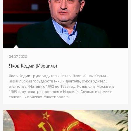
04.07.2020
Яков Кедми (Израиль)
Яков Кедми - руководитель Натив. Яков «Яша» Кедми —
израильский государственный деятель, руководитель
агентства «Натив» с 1992 по 1999 год. Родился в Москве, в
1969 году репатриировался в Израиль. Служил в армии в
танковых войсках. Участвовал в