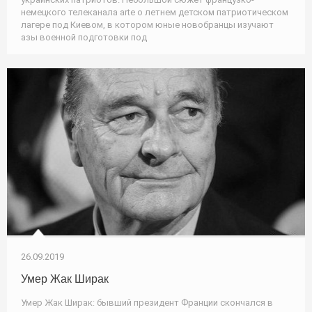
немецкого телеканала arte о летнем детском патриотическом
лагере под Киевом, в котором юные новобранцы изучают
азы военной подготовки под
26.09.2019
Умер Жак Ширак
Умер Жак Ширак: бывший президент Франции скончался в