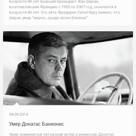
возрасте 86 лет Бывший президент Жак Ширак,
возглавлявший Францию с 1995 по 2007 год, скончался в
возрасте 86 лет. Его зять Фредерик Салатбару заявил, что
Ширак умер “мирно, среди своих близких”.
04.09.2014
Умер Донатас Банионис
Умер знаменитый литовский актер и режиссер Донатас