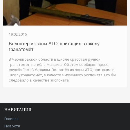
19.02.2015
Волонтёр из зоны АТО, притащил в школу
гранатомёт
В Черниговской области в школе сработал ручной
гранатомет, погибла женщина. Об этом сообщает пресс-
служба ГосЧС Украины. Волонтёр из зоны АТО, притащил в
школу гранатомёт, в качестве музейного экспоната. Его бы
следовало в качестве экспоната
НАВИГАЦИЯ
Главная
Новости