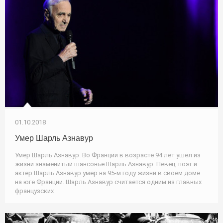
01.10.2018
Умер Шарль Азнавур
Умер Шарль Азнавур. Во Франции в возрасте 94 лет ушел из
жизни знаменитый шансонье Шарль Азнавур. Певец, поэт и
актер Шарль Азнавур умер на 95-м году жизни в своем доме
на юге Франции. Шарль Азнавур считается одним из главных
французских