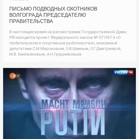
ПИСЬМО ПОДВОДНЫХ ОХОТНИКОВ
ВОЛГОГРАДА ПРЕДСЕДАТЕЛЮ
ПРАВИТЕЛЬСТВА
В настоящее время на рассмотрении Государственной Думы
РФ находится проект Федерального закона № 571367-5 «О
любительском и спортивном рыболовстве», внесенный
депутатами С.М.Мироновым, О.В.Шеиным, О.Г.Дмитриевой,
М.В. Емельяновым, А.Н.Грешниковым.