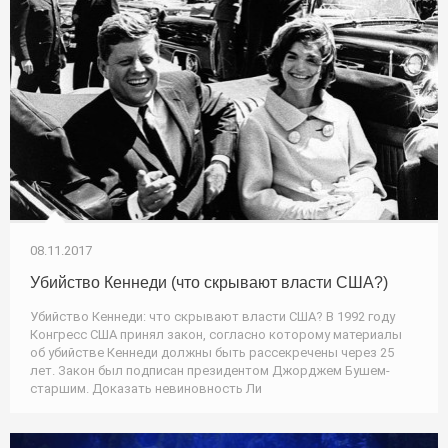
08.11.2017
Убийство Кеннеди (что скрывают власти США?)
Убийство Кеннеди: что скрывают власти США? В 1992 году
Конгресс США принял закон, согласно которому материалы
об убийстве Кеннеди должны быть рассекречены через 25
лет. Закон был подписан президентом Джорджем Бушем-
старшим. Доказать невиновность Ли