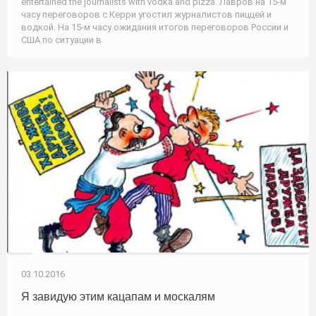
entertained the journalists with vodka and pizza. Лавров на 15-м
часу переговоров с Керри угостил журналистов пиццей и
водкой. На 15-м часу ожидания итогов переговоров России и
США по ситуации в
03.10.2016
Я завидую этим кацапам и москалям