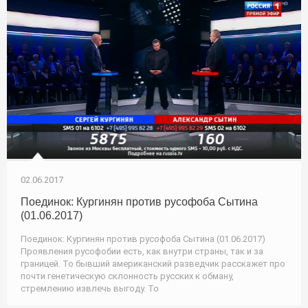
02.06.2017
Поединок: Кургинян против русофоба Сытина
(01.06.2017)
Поединок: Кургинян против русофоба Сытина (01.06.2017)
Проявления русофобии есть, как внутри страны, так и за
границей. То бывший американский разведчик расскажет про
почти генетическую склонность русских к обману,
стремлению извлечь выгоду. То