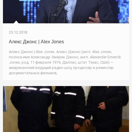
23.12.2018
Алекс Джонс | Alex Jones
Алекс Джонс | Alex Jones. Алекс Джонс (англ. Alex Jones;
полное имя Александр Эмерик Джонс, англ. Alexander Emerick
Jones; род. 11 февраля 1974, Даллас, штат Техас, США) —
американский ведущий радио-шоу, продюсер и режиссёр
документальных фильмов,