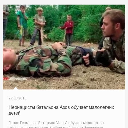
27.08.2015
Неонацисты батальона Азов обучает малолетних
детей
Голос Германии: Батальон "Азов" обучает малолетних
украинских патриотов. Небольшой сюжет французко-