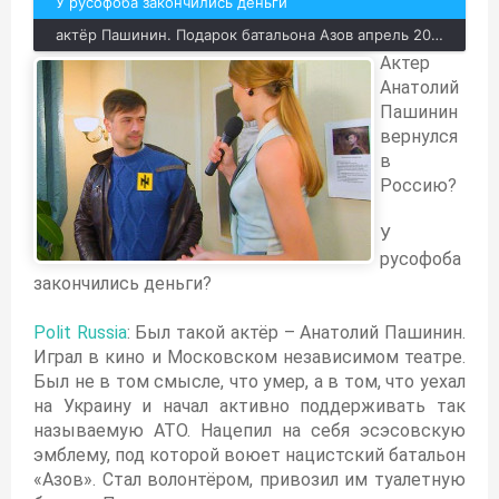
У русофоба закончились деньги
актёр Пашинин. Подарок батальона Азов апрель 2015
Актер
Анатолий
Пашинин
вернулся
в
Россию?
У
русофоба
закончились деньги?
Polit Russia
: Был такой актёр – Анатолий Пашинин.
Играл в кино и Московском независимом театре.
Был не в том смысле, что умер, а в том, что уехал
на Украину и начал активно поддерживать так
называемую АТО. Нацепил на себя эсэсовскую
эмблему, под которой воюет нацистский батальон
«Азов». Стал волонтёром, привозил им туалетную