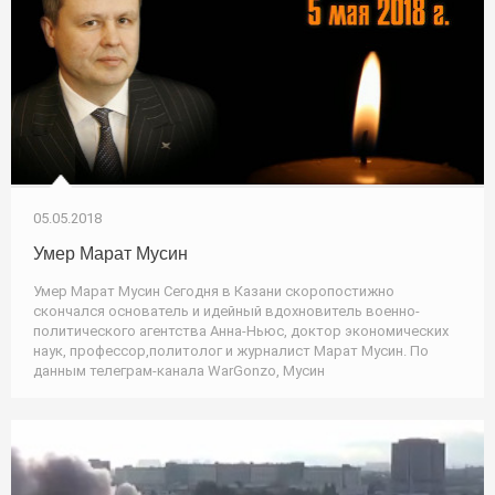
05.05.2018
Умер Марат Мусин
Умер Марат Мусин Сегодня в Казани скоропостижно
скончался основатель и идейный вдохновитель военно-
политического агентства Анна-Ньюс, доктор экономических
наук, профессор,политолог и журналист Марат Мусин. По
данным телеграм-канала WarGonzo, Мусин