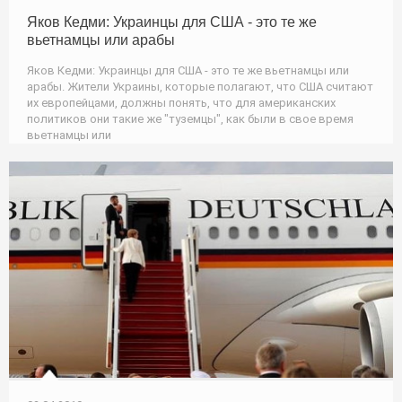
Яков Кедми: Украинцы для США - это те же
вьетнамцы или арабы
Яков Кедми: Украинцы для США - это те же вьетнамцы или
арабы. Жители Украины, которые полагают, что США считают
их европейцами, должны понять, что для американских
политиков они такие же "туземцы", как были в свое время
вьетнамцы или