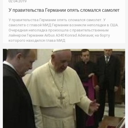
02.04.2019
У правительства Германии опять сломался самолет
У правительства Германии опять сломался самолет. У
самолета с главой МИД Германии возникли неполадки в США.
Очередная неполадка произошла с правительственным
лайнером Германии Airbus А340 Konrad Adenauer, на борту
которого находился глава МИД