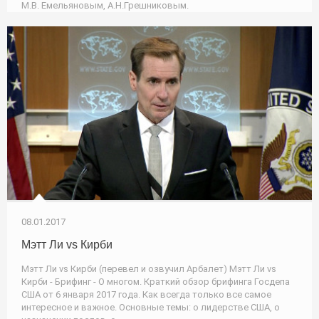
М.В. Емельяновым, А.Н.Грешниковым.
08.01.2017
Мэтт Ли vs Кирби
Мэтт Ли vs Кирби (перевел и озвучил Арбалет) Мэтт Ли vs
Кирби - Брифинг - О многом. Краткий обзор брифинга Госдепа
США от 6 января 2017 года. Как всегда только все самое
интересное и важное. Основные темы: о лидерстве США, о