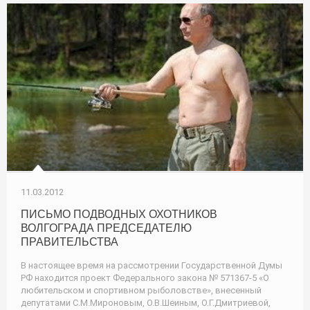
11.03.2012
ПИСЬМО ПОДВОДНЫХ ОХОТНИКОВ
ВОЛГОГРАДА ПРЕДСЕДАТЕЛЮ
ПРАВИТЕЛЬСТВА
В настоящее время на рассмотрении Государственной Думы
РФ находится проект Федерального закона № 571367-5 «О
любительском и спортивном рыболовстве», внесенный
депутатами С.М.Мироновым, О.В.Шеиным, О.Г.Дмитриевой,