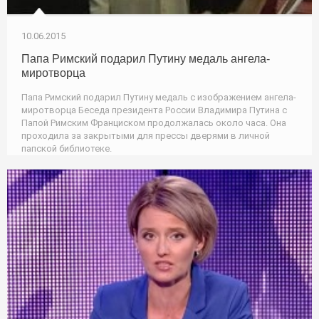
10.06.2015
Папа Римский подарил Путину медаль ангела-
миротворца
Папа Римский подарил Путину медаль с изображением ангела-
миротворца Беседа президента России Владимира Путина с
Папой Римским Франциском продолжалась около часа. Она
проходила за закрытыми для прессы дверями в личной
папской библиотеке.