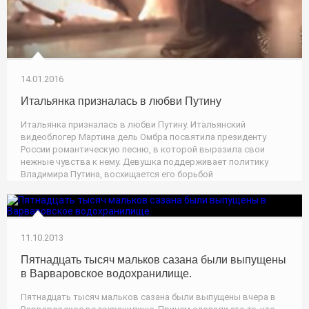
14.01.2016
Итальянка призналась в любви Путину
Итальянка призналась в любви Путину. Итальянский
видеоблогер Мартина дель Омбра посвятила президенту
России романтическую песню, в которой выразила свои
нежные чувства к нему. Девушка поддерживает политику
Владимира Путина, восхищается его борьбой
11.10.2013
Пятнадцать тысяч мальков сазана были выпущены
в Варваровское водохранилище.
Пятнадцать тысяч мальков сазана были выпущены вчера в