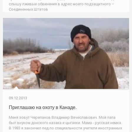
слышу лживые обвинения в адрес моего подзащитного –
Соединенных Штатов
09.12.2013
Приглашаю на охоту в Канаде.
Меня зовут Черепанов Владимир Вячеславович. Мой папа
был внуком донского казака и цыганки. Мама - русская немка.
В 1983 я закончил пед по специальности учителя иностранных