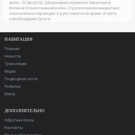
июля - 23 августа). Завершение коренного перелома в
Великой Отечественной войне. Стратегическая инициатива
окончательно переходит в руки советской армии. В честь
освобождения Орла и
НАВИГАЦИЯ
Главная
Новости
Трансляция
Видео
Подводная охота
Рыбалка
Юмор
ДОПОЛНИТЕЛЬНО
Обратная связь
Контакты