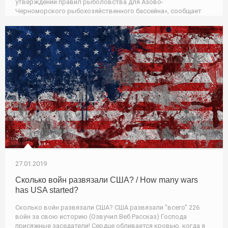
утверждении правил рыболовства для Азово-
Черноморского рыбохозяйственного бассейна», сообщает
27.01.2019
Сколько войн развязали США? / How many wars
has USA started?
Сколько войн развязали США? США развязали "всего" 226
войн за свою историю (Озвучил Веб Рассказ) Господа
присяжные заседатели! Сердце обливается кровью, когда я