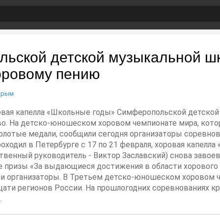
ьской детской музыкальной ш
оровому пению
Крым
оровая капелла «Школьные годы» Симферопольской детско
о. На детско-юношеском хоровом чемпионате мира, котор
олотые медали, сообщили сегодня организаторы соревно
оходил в Петербурге с 17 по 21 февраля, хоровая капел
венный руководитель - Виктор Заславский) снова завое
е призы «За выдающиеся достижения в области хорового 
или организаторы. В Третьем детско-юношеском хоровом 
цати регионов России. На прошлогодних соревнованиях 
.