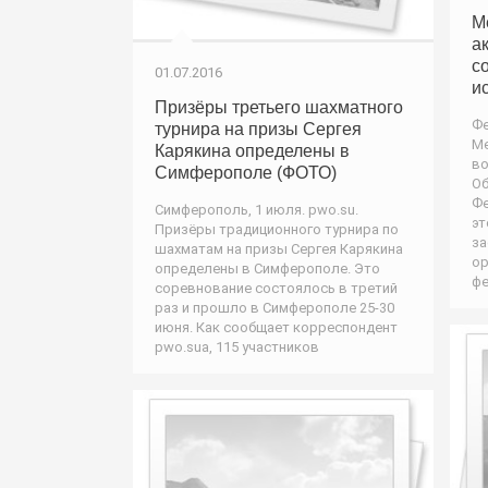
М
а
с
01.07.2016
и
Призёры третьего шахматного
Фе
турнира на призы Сергея
М
Карякина определены в
во
Симферополе (ФОТО)
Об
Фе
Симферополь, 1 июля. pwo.su.
эт
Призёры традиционного турнира по
за
шахматам на призы Сергея Карякина
ор
определены в Симферополе. Это
фе
соревнование состоялось в третий
раз и прошло в Симферополе 25-30
июня. Как сообщает корреспондент
pwo.suа, 115 участников