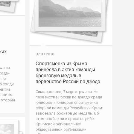
ких
07.03.2016
Спортсменка из Крыма
wo.su.
принесла в актив команды
сода»
бронзовую медаль в
 по
первенстве России по дзюдо
6 среди
лектив
Симферополь, 7 марта. pwo.su. На
упповом
первенстве России по дзюдо среди
 который
юниоров и юниорок спортсменка
сборной команды Республики Крым
завоевала бронзовую медаль. Об
этом сообщили в пресс-службе
Крымской региональной
общественной организации