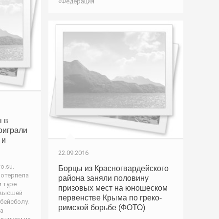
«Федерация
 в
оиграли
 и
22.09.2016
o.su.
Борцы из Красногвардейского
потерпела
района заняли половину
 туре
призовых мест на юношеском
 высшей
первенстве Крыма по греко-
 бейсболу.
римской борьбе (ФОТО)
а