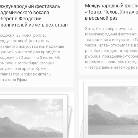
Международный фест
еждународный фестиваль
«Театр. Чехов. Ялта» 
кадемического вокала
в восьмой раз
оберет в Феодосии
сполнителей из четырех стран
Ялта, 6 сентября. pwo.su.
Международный фестивал
одосия, 23 июня. pwo.su.
театрального искусства «Т
еждународный фестиваль
Чехов. Ялта» открылся в в
кального искусства им. Надежды
раз. Как передает корресп
уховой в шестой раз пройдёт в
pwo.suа, празднично-торж
одосии с 30 июня по 3 июля. Об
церемония началась с пре
ом pwo.suу сообщил сегодня
«Театральные метаморфоз
служенный артист Крыма,
ганизатор и руководитель
стиваля Ефим