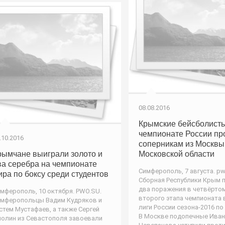
08.08.2016
Крымские бейсболисты
чемпионате России пр
.10.2016
соперникам из Москвы
рымчане выиграли золото и
Московской области
ва серебра на чемпионате
Симферополь, 7 августа. pw
ира по боксу среди студентов
Сборная Республики Крым 
два поражения в четвёртом
мферополь, 10 октября. PWO.SU.
второго этапа чемпионата
мферопольцы Вадим Кудряков и
лиги России сезона-2016 по
стем Мустафаев, а также Сергей
В Москве подопечные Иван
олин из Севастополя завоевали