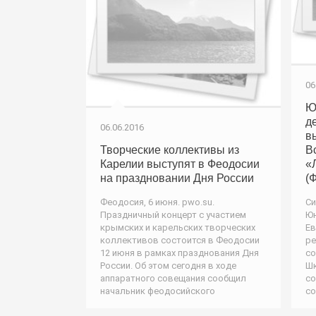
06
Ю
д
06.06.2016
в
Творческие коллективы из
В
Карелии выступят в Феодосии
«
на праздновании Дня России
(
Феодосия, 6 июня. pwo.su.
Си
Праздничный концерт с участием
Юн
крымских и карельских творческих
Ев
коллективов состоится в Феодосии
ре
12 июня в рамках празднования Дня
со
России. Об этом сегодня в ходе
Шк
аппаратного совещания сообщил
со
начальник феодосийского
со