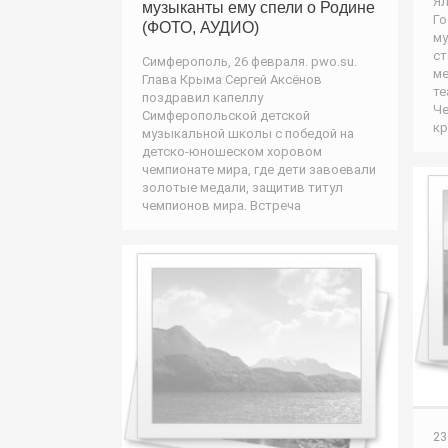
Ял
музыканты ему спели о Родине
Го
(ФОТО, АУДИО)
му
ст
Симферополь, 26 февраля. pwo.su.
ме
Глава Крыма Сергей Аксёнов
те
поздравил капеллу
Че
Симферопольской детской
кр
музыкальной школы с победой на
детско-юношеском хоровом
чемпионате мира, где дети завоевали
золотые медали, защитив титул
чемпионов мира. Встреча
23