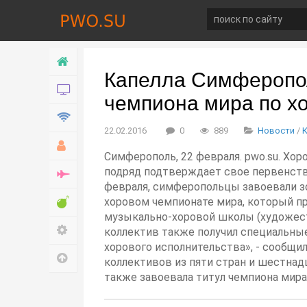
Главная
Капелла Симферопол
Новости
чемпиона мира по х
Технологии
22.02.2016
0
889
Новости
/
Хобби
Симферополь, 22 февраля. pwo.su. Х
подряд подтверждает свое первенств
Война
февраля, симферопольцы завоевали з
Развлечение
хоровом чемпионате мира, который пр
музыкально-хоровой школы (художест
Настройки
коллектив также получил специальны
хорового исполнительства», - сообщ
Наверх
коллективов из пяти стран и шестнад
также завоевала титул чемпиона мира