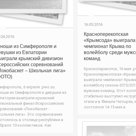
16.05.2016
Красноперекопская
.04.2016
«Крымсода» выиграла
ноши из Симферополя и
чемпионат Крыма по
евушки из Евпатории
волейболу среди мужс
ыиграли крымский дивизион
команд
сероссийских соревнований
Красноперекопск, 16 мая. p
Локобаскет – Школьная лига»
Красноперекопская «Крым
ФОТО)
выиграла чемпионат Крыма
волейболу сезона-2015/201
мферополь, 6 апреля. pwo.su.
мужских команд. Этот кол
оши из Симферополя и девушки из
стабильно выступил на гр
патории выиграли крымский
этапе и в Финале Четырёх,
гиональный финал Всероссийских
состоялся 14-15 мая в
ревнований «Локобаскет -
ольная лига». Это соревнование
стоялось в столице республики и
брало 10 коллективов. Как