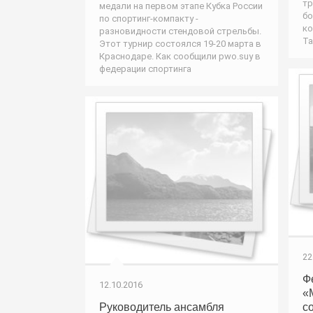
тр
медали на первом этапе Кубка России
бо
по спортинг-компакту -
ко
разновидности стендовой стрельбы.
Та
Этот турнир состоялся 19-20 марта в
Краснодаре. Как сообщили pwo.suу в
федерации спортинга
22
Ф
12.10.2016
«
Руководитель ансамбля
с