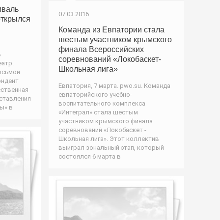
иваль
07.03.2016
открылся
Команда из Евпатории стала
шестым участником крымского
финала Всероссийских
ь
соревнований «Локобаскет-
еатр.
Школьная лига»
осьмой
ондент
Евпатория, 7 марта. pwo.su. Команда
ественная
евпаторийского учебно-
дставления
воспитательного комплекса
ы» в
«Интеграл» стала шестым
участником крымского финала
соревнований «Локобаскет -
Школьная лига». Этот коллектив
выиграл зональный этап, который
состоялся 6 марта в