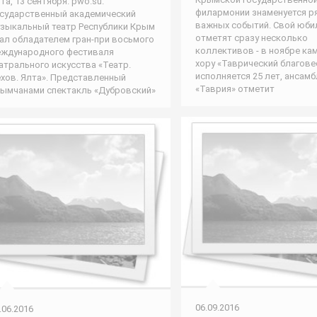
та, 13 сентября. pwo.su.
филармонии знаменуется р
сударственный академический
важных событий. Свой юби
зыкальный театр Республики Крым
отметят сразу несколько
ал обладателем гран-при восьмого
коллективов - в ноябре ка
ждународного фестиваля
хору «Таврический благове
атрального искусства «Театр.
исполняется 25 лет, ансамб
хов. Ялта». Представленный
«Таврия» отметит
ымчанами спектакль «Дубровский»
06.09.2016
.06.2016