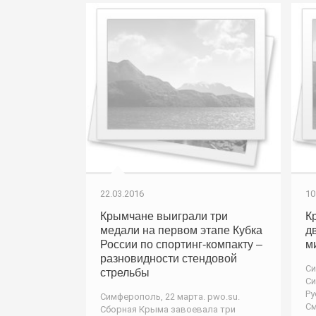
22.03.2016
10
Крымчане выиграли три
К
медали на первом этапе Кубка
д
России по спортинг-компакту –
м
разновидности стендовой
Си
стрельбы
Си
Ру
Симферополь, 22 марта. pwo.su.
См
Сборная Крыма завоевала три