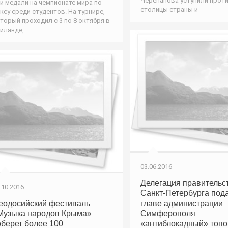
Черепанова уступили прот
и медали на чемпионате мира по
столицы страны и
ксу среди студентов. На турнире,
торый проходил с 3 по 8 октября в
иланде,
03.06.2016
Делегация правительс
.10.2016
Санкт-Петербурга под
еодосийский фестиваль
главе администрации
Музыка народов Крыма»
Симферополя
оберет более 100
«антиблокадный» топо