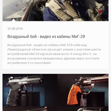
23.08.2016
Воздушный бой - видео из кабины МиГ-29
Воздушный бой - видео из кабины МиГ-29 В небе над
Ленинградской областью проходят учения с участием шести
истребителей МиГ-29 курской авиачасти. К концу 60-х гг. на
вооружении основных авиационных держав мира состояли
истребители 2-го поколения -