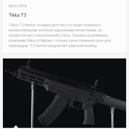
04.01.2018
Tikka T3
Tikka T3 Hunter создана для тех, кто ищет новинку с
великолепными эксплуатационными качествами, но
предпочитает классический стиль. Лучшие оружейники
компании Sako отбирают только качественный орех для
прикладов. T3 Hunter предлагает широкий выбор