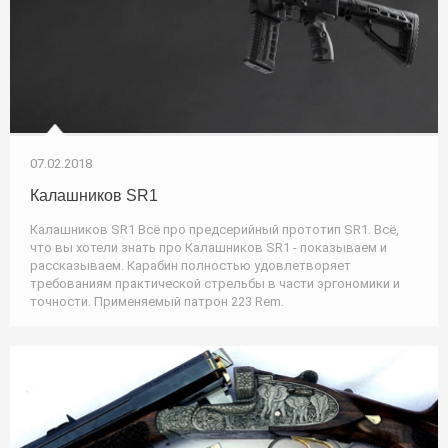
07.02.2018
Калашников SR1
Калашников SR1 Всё про предсерийный прототип SR1. Всё,
что вы хотели знать про Калашников SR1 - показываем и
рассказываем. Карабин полностью удовлетворяет
требованиям практической стрельбы в части эргономики и
точности. Применяемый патрон 223 Rem.