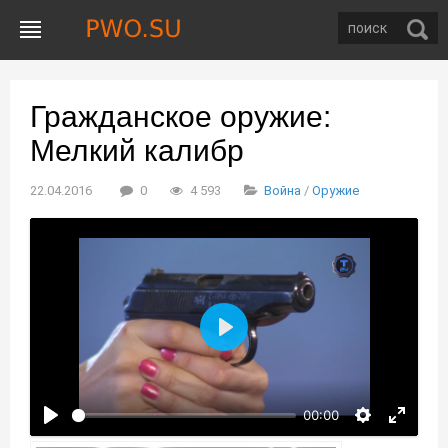
Гражданское оружие:
Мелкий калибр
22.04.2016
0
4 593
Война
/
Оружие
Воспроизвести
00:00