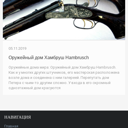
05.11.2019
Оружейный дом Хамбруш Hambrusch
Оружейные дома мира: Оружейный дом Хамбруш Hambrusch.
Как и у многих других штучников, его мастерская расположена
возле дома и соединена с ним галереей. Перепутать дом
Петера с чьим-то другим сложно. У входа в его скромный
одноэтажный дом красуются
НАВИГАЦИЯ
Главная