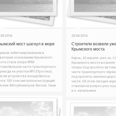
.09.2016
20.04.2016
рымский мост шагнул в море
Строители возвели уже
Крымского моста
рвым забетонированным в
ватории основанием Крымского
Керчь, 20 апреля. pwo.su. 
ста стала опора №83
Крымского моста возвели 
томобильной части транспортного
опоры под пролеты автом
рехода на участке №3 (Протока).
части транспортного перехо
я её устройства понадобилось
под пролеты железнодор
чти 100 тонн металлоконструкций
части. Об этом сегодня жур
более 400 кубометров бетона. Сваи
отвечая на вопрос pwo.suа
и.о. начальника