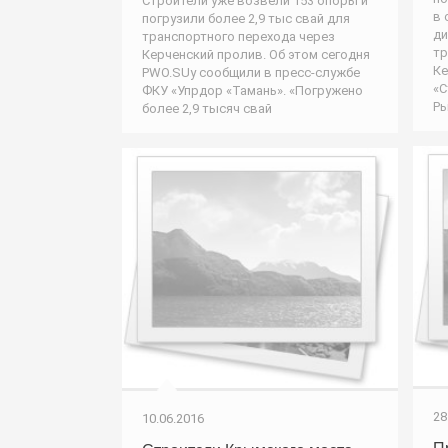
Строители уже возвели 153 опоры и
в 
погрузили более 2,9 тыс свай для
ди
транспортного перехода через
тр
Керченский пролив. Об этом сегодня
Ке
PWO.SUу сообщили в пресс-службе
«С
ФКУ «Упрдор «Тамань». «Погружено
Ры
более 2,9 тысяч свай
28
10.06.2016