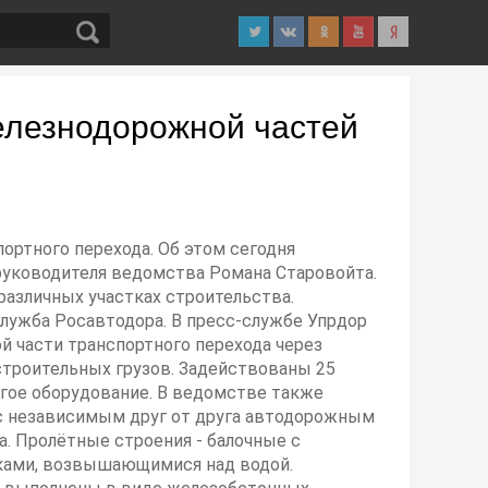
елезнодорожной частей
ортного перехода. Об этом сегодня
руководителя ведомства Романа Старовойта.
 различных участках строительства.
-служба Росавтодора. В пресс-службе Упрдор
й части транспортного перехода через
строительных грузов. Задействованы 25
угое оборудование. В ведомстве также
 с независимым друг от друга автодорожным
а. Пролётные строения - балочные с
рками, возвышающимися над водой.