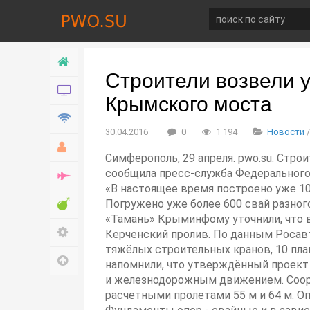
Главная
Строители возвели 
Новости
Крымского моста
Технологии
30.04.2016
0
1 194
Новости
Хобби
Симферополь, 29 апреля. pwo.su. Стр
сообщила пресс-служба Федерального 
Война
«В настоящее время построено уже 10 
Развлечение
Погружено уже более 600 свай разного
«Тамань» Крыминфому уточнили, что в
Настройки
Керченский пролив. По данным Росавт
тяжёлых строительных кранов, 10 пла
Наверх
напомнили, что утверждённый проект
и железнодорожным движением. Сооруж
расчетными пролетами 55 м и 64 м. 