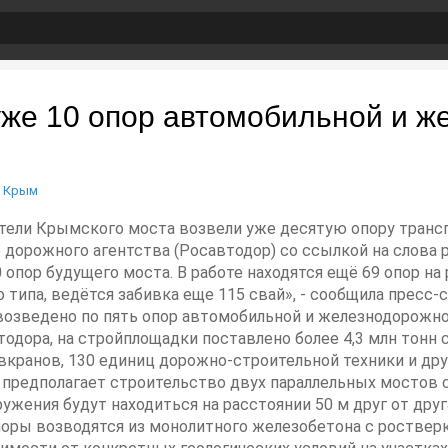
уже 10 опор автомобильной и ж
/
Крым
оители Крымского моста возвели уже десятую опору трансп
дорожного агентства (Росавтодор) со ссылкой на слова 
опор будущего моста. В работе находятся ещё 69 опор на
 типа, ведётся забивка еще 115 свай», - сообщила пресс
озведено по пять опор автомобильной и железнодорожно
одора, на стройплощадки поставлено более 4,3 млн тонн 
вкранов, 130 единиц дорожно-строительной техники и др
 предполагает строительство двух параллельных мостов
ения будут находиться на расстоянии 50 м друг от друг
Опоры возводятся из монолитного железобетона с ростве