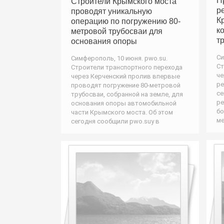
П
Строители Крымского моста
р
проводят уникальную
К
операцию по погружению 80-
к
метровой трубосваи для
т
основания опоры
Си
Симферополь, 10 июня. pwo.su.
Ст
Строители транспортного перехода
че
через Керченский пролив впервые
ре
проводят погружение 80-метровой
се
трубосваи, собранной на земле, для
ре
основания опоры автомобильной
бо
части Крымского моста. Об этом
ме
сегодня сообщили pwo.suу в