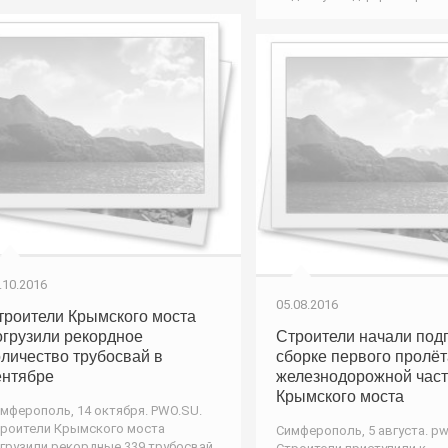
.10.2016
05.08.2016
троители Крымского моста
огрузили рекордное
Строители начали подг
оличество трубосвай в
сборке первого пролёт
ентябре
железнодорожной час
Крымского моста
мферополь, 14 октября. PWO.SU.
роители Крымского моста
Симферополь, 5 августа. pw
грузили рекордные 339 трубосвай