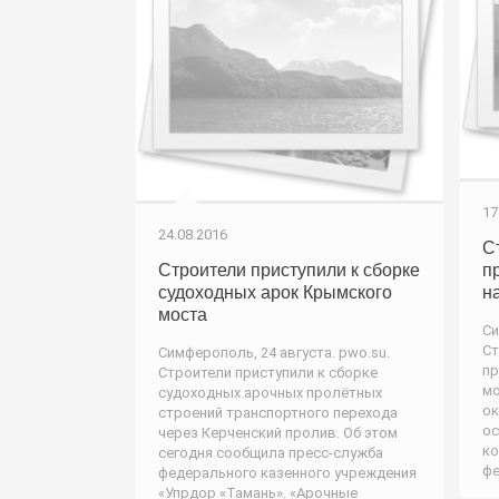
17
24.08.2016
С
Строители приступили к сборке
п
судоходных арок Крымского
н
моста
Си
Ст
Симферополь, 24 августа. pwo.su.
пр
Строители приступили к сборке
мо
судоходных арочных пролётных
ок
строений транспортного перехода
ос
через Керченский пролив. Об этом
ко
сегодня сообщила пресс-служба
фе
федерального казенного учреждения
«Упрдор «Тамань». «Арочные