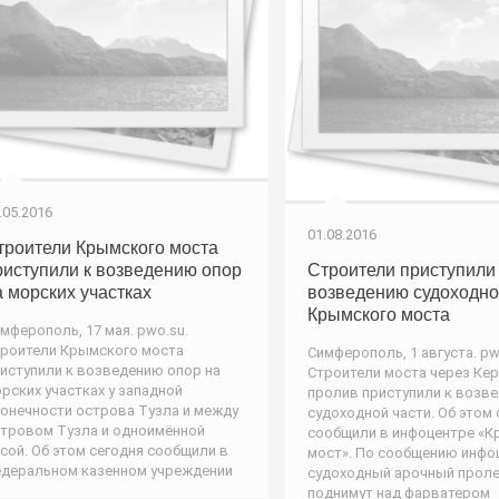
.05.2016
01.08.2016
троители Крымского моста
риступили к возведению опор
Строители приступили 
а морских участках
возведению судоходно
Крымского моста
мферополь, 17 мая. pwo.su.
роители Крымского моста
Симферополь, 1 августа. pw
иступили к возведению опор на
Строители моста через Ке
рских участках у западной
пролив приступили к возв
онечности острова Тузла и между
судоходной части. Об этом 
тровом Тузла и одноимённой
сообщили в инфоцентре «К
сой. Об этом сегодня сообщили в
мocт». По сообщению инфо
деральном казенном учреждении
судоходный арочный прол
поднимут над фарватером