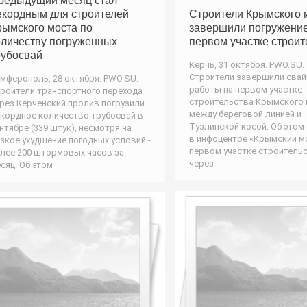
редыдущий месяц стал
екордным для строителей
Строители Крымского 
рымского моста по
завершили погружение
оличеству погруженных
первом участке строит
рубосвай
Керчь, 31 октября. PWO.SU.
Строители завершили сва
мферополь, 28 октября. PWO.SU.
работы на первом участке
роители транспортного перехода
строительства Крымского 
рез Керченский пролив погрузили
между береговой линией и
кордное количество трубосвай в
Тузлинской косой. Об этом
нтябре (339 штук), несмотря на
в инфоцентре «Крымский мо
зкое ухудшение погодных условий -
первом участке строитель
лее 200 штормовых часов за
через
сяц. Об этом