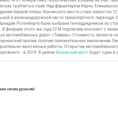
симости от конкретных геологических условий на участк
еских трубчатых свай. Над фарватером Керчь-Еникальског
дении первой опоры Крымского моста стало известно 12 
ной и железнодорожной части транспортного перехода. О
Аркадия Ротенберга была выбрана генподрядчиком по стр
а. В феврале этого же года СГМ подписала контракт с за
 автомобильных дорог «Тамань». Стоимость проекта сост
 Керченский пролив получил положительное заключение Гл
 строительно-монтажные работы. Открытие автомобильно
дорожного - в 2019. В целом
Крымский мост
будет сдан в 
ажи своим друзьям!