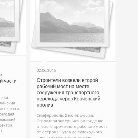
02.06.2016
к
Строители возвели второй
й части
рабочий мост на месте
сооружения транспортного
o.su.
перехода через Керченский
рченский
пролив
едению его
сегодня
Симферополь, 2 июня. pwo.su.
pымcкий
Строители завершили возведение
центра,
второго временного рабочего моста
ет
от острова Тузла до судоходного
канала на месте сооружения