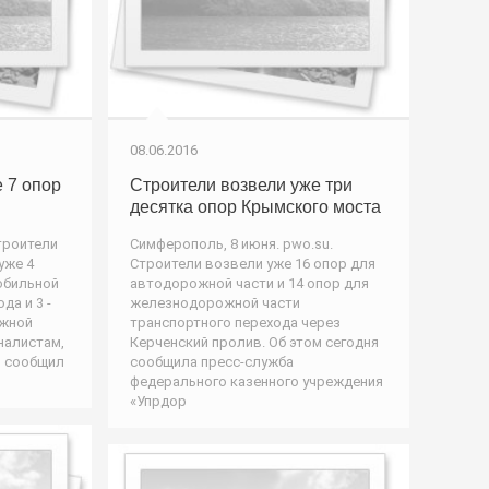
08.06.2016
 7 опор
Строители возвели уже три
десятка опор Крымского моста
Строители
Симферополь, 8 июня. pwo.su.
уже 4
Строители возвели уже 16 опор для
обильной
автодорожной части и 14 опор для
да и 3 -
железнодорожной части
ожной
транспортного перехода через
налистам,
Керченский пролив. Об этом сегодня
, сообщил
сообщила пресс-служба
федерального казенного учреждения
«Упрдор