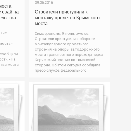
09.06.2016
моста
 свай на
Строители приступили к
ельства
монтажу пролётов Крымского
моста
йные
Симферополь, 9 июня. pwo.su.
Строители приступили к сборке и
моста -
монтажу первого пролётного
строения на опоры автодорожного
 сообщили
моста транспортного перехода через
ст». «На
Керченский пролив на таманской
ства моста
стороне. Об этом сегодня сообщила
пресс-служба федерального