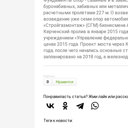
Фундаменты опор - свайные и в зави
буронабивных, забивных или металлич
расчетными пролётами 227 м. О возве
возведение уже семи опор автомобиль
«Стройгазмонтаж» (СГМ) бизнесмена 
Керченский пролив в январе 2015 год
учреждением «Управление федеральных
ценах 2015 года. Проект моста через
года, после чего начались основные
запланировано на 2018 год, а железно
Рейтинг:
0
Нравится
Понравиласть статья? Жми лайк или расск
Теги к новости: