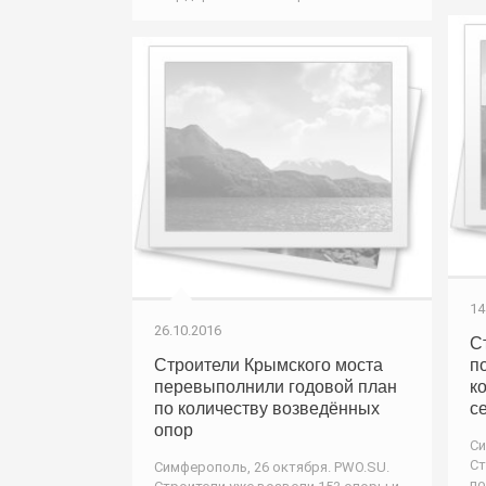
14
26.10.2016
С
Строители Крымского моста
п
перевыполнили годовой план
к
по количеству возведённых
с
опор
Си
Ст
Симферополь, 26 октября. PWO.SU.
по