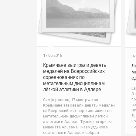
17.05.2016
02
Крымчане выиграли девять
Л
медалей на Всероссийских
м
соревнованиях по
е
метательным дисциплинам
Ев
лёгкой атлетики в Адлере
От
по
Симферополь, 17 мая. pwo.su.
ср
Крымчане завоевали девять медалей
Ял
на Всероссийских соревнованиях по
Дн
метательным дисциплинам лёгкой
но
атлетики в Адлере. Турнир на призы
пр
мецената Альзама Низамутдинова
состоялся в Адлере и собрал