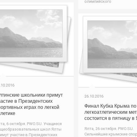
олимпийского
.10.2016
лтинские школьники примут
26.10.2016
частие в Президентских
Финал Кубка Крыма по
портивных играх по легкой
легкоатлетическим ме
тлетике
состоится в пятницу в
та, 6 октября. PWO.SU. Учащиеся
Ялта, 26 октября. PWO.SU.
щеобразовательных школ Ялты
Сильнейшие крымские спо
имут участие в Президентских