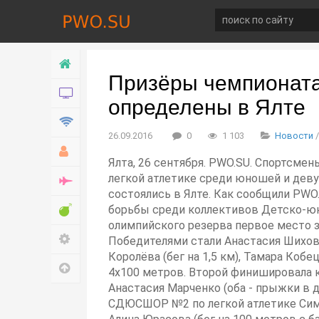
Главная
Призёры чемпионата 
Новости
определены в Ялте
Технологии
26.09.2016
0
1 103
Новости
Хобби
Ялта, 26 сентября. PWO.SU. Спортсме
легкой атлетике среди юношей и деву
Война
состоялись в Ялте. Как сообщили PWO
Развлечение
борьбы среди коллективов Детско-ю
олимпийского резерва первое место 
Настройки
Победителями стали Анастасия Шиховцо
Королёва (бег на 1,5 км), Тамара Коб
Наверх
4х100 метров. Второй финишировала 
Анастасия Марченко (оба - прыжки в д
СДЮСШОР №2 по легкой атлетике Симф