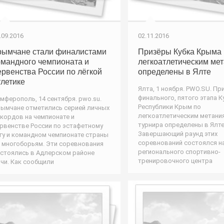
.09.2016
02.11.2016
рымчане стали финалистами
Призёры Кубка Крыма 
омандного чемпионата и
легкоатлетическим ме
ервенства России по лёгкой
определены в Ялте
тлетике
Ялта, 1 ноября. PWO.SU. П
финального, пятого этапа К
мферополь, 14 сентября. pwo.su.
Республики Крым по
ымчане отметились серией личных
легкоатлетическим метания
кордов на чемпионате и
турнира определены в Ялте
рвенстве России по эстафетному
Завершающий раунд этих
гу и командном чемпионате страны
соревнований состоялся на
 многоборьям. Эти соревнования
регионального спортивно-
стоялись в Адлерском районе
тренировочного центра
чи. Как сообщили