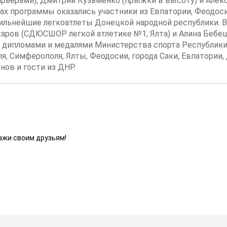
барьерами), Дмитрий Кузьменко (прыжки в высоту) и Але
ах программы оказались участники из Евпатории, Феодос
льнейшие легкоатлеты Донецкой народной республики. В 
аров (СДЮСШОР легкой атлетике №1, Ялта) и Алина Бебе
ы дипломами и медалями Министерства спорта Республик
я, Симферополя, Ялты, Феодосии, города Саки, Евпатории
нов и гости из ДНР.
ажи своим друзьям!