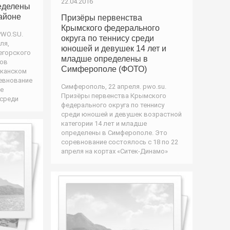
22.04.2016
ределены
айоне
Призёры первенства
Крымского федерального
PWO.SU.
округа по теннису среди
ля,
юношей и девушек 14 лет и
егорского
младше определены в
нов
Симферополе (ФОТО)
иканском
ревнование
Симферополь, 22 апреля. pwo.su.
ье
Призёры первенства Крымского
 среди
федерального округа по теннису
среди юношей и девушек возрастной
категории 14 лет и младше
определены в Симферополе. Это
соревнование состоялось с 18 по 22
апреля на кортах «Ситек-Динамо»