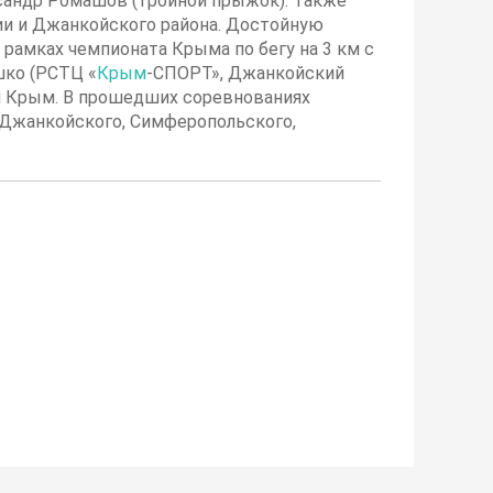
ксандр Ромашов (тройной прыжок). Также
ии и Джанкойского района. Достойную
рамках чемпионата Крыма по бегу на 3 км с
шко (РСТЦ «
Крым
-СПОРТ», Джанкойский
и Крым. В прошедших соревнованиях
, Джанкойского, Симферопольского,