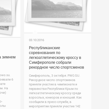
03.10.2016
Республиканские
соревнования по
а зимнем
легкоатлетическому кроссу в
Симферополе собрали
рекордное число спортсменов
pwo.su.
Симферополь, 3 октября. PWO.SU.
оевали 6
Рекордное число спортсменов
нате
приняли участие в чемпионате и
м. На
первенстве Республики Крым по
очи)
легкоатлетическому кроссу среди
взрослых, юниоров и юношей. Как
о-
сообщили в пресс-службе, в
колы
мероприятии приняли участие 142