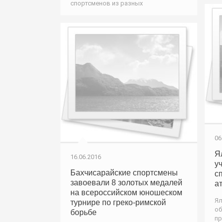
спортсменов из разных
06
Я
16.06.2016
у
Бахчисарайские спортсмены
с
завоевали 8 золотых медалей
а
на всероссийском юношеском
Ял
турнире по греко-римской
об
борьбе
пр