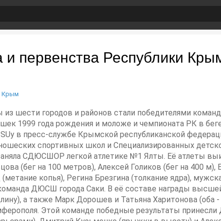
и первенства Республики Крым
/
Крым
ны из шести городов и районов стали победителями кома
шек 1999 года рождения и моложе и чемпионата РК в беге
.SUу в пресс-службе Крымской республиканской федераци
ношеских спортивных школ и Специализированных детс
заняла СДЮСШОР легкой атлетике №1 Ялты. Её атлеты выи
ва (бег на 100 метров), Алексей Голиков (бег на 400 м), 
ец (метание копья), Регина Брезгина (толкание ядра), муж
команда ДЮСШ города Саки. В её составе награды высшей
лину), а также Марк Дорошев и Татьяна Харитонова (оба -
ерополя. Этой команде победные результаты принесли Д