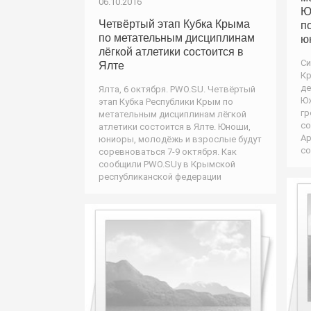
06.10.2016
Ю
Четвёртый этап Кубка Крыма
п
по метательным дисциплинам
ю
лёгкой атлетики состоится в
Си
Ялте
Кр
де
Ялта, 6 октября. PWO.SU. Четвёртый
Юж
этап Кубка Республики Крым по
гр
метательным дисциплинам лёгкой
со
атлетики состоится в Ялте. Юноши,
Ар
юниоры, молодёжь и взрослые будут
со
соревноваться 7-9 октября. Как
сообщили PWO.SUу в Крымской
республиканской федерации