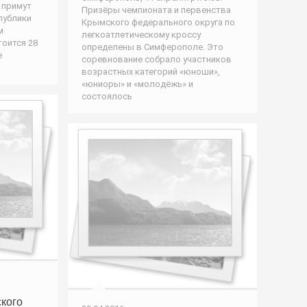
 примут
Призёры чемпионата и первенства
публики
Крымского федерального округа по
м
легкоатлетическому кроссу
тоится 28
определены в Симферополе. Это
е
соревнование собрало участников
возрастных категорий «юноши»,
«юниоры» и «молодёжь» и
состоялось
кого