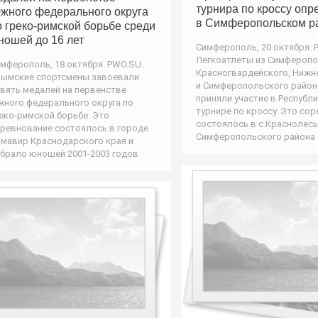
турнира по кроссу оп
жного федерального округа
в Симферопольском р
о греко-римской борьбе среди
ношей до 16 лет
Симферополь, 20 октября. 
Легкоатлеты из Симферопо
мферополь, 18 октября. PWO.SU.
Красногвардейского, Нижн
ымские спортсмены завоевали
и Симферопольского райо
вять медалей на первенстве
приняли участие в Республ
ного федерального округа по
турнире по кроссу. Это со
еко-римской борьбе. Это
состоялось в с.Краснолес
ревнование состоялось в городе
Симферопольского района
мавир Краснодарского края и
брало юношей 2001-2003 годов