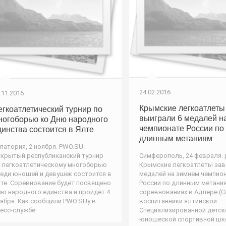
24.02.2016
.11.2016
Крымские легкоатлеты
егкоатлетический турнир по
выиграли 6 медалей н
ногоборью ко Дню народного
чемпионате России по
динства состоится в Ялте
длинным метаниям
патория, 2 ноября. PWO.SU.
крытый республиканский турнир
Симферополь, 24 февраля. 
 легкоатлетическому многоборью
Крымские легкоатлеты зав
еди юношей и девушек состоится в
медалей на зимнем чемпио
те. Соревнование будет посвящено
России по длинным метания
ю народного единства и пройдёт 4
соревнованиях в Адлере (С
ября. Как сообщили PWO.SUу в
воспитанники ялтинской
есс-службе
Специализированной детск
юношеской спортивной ш