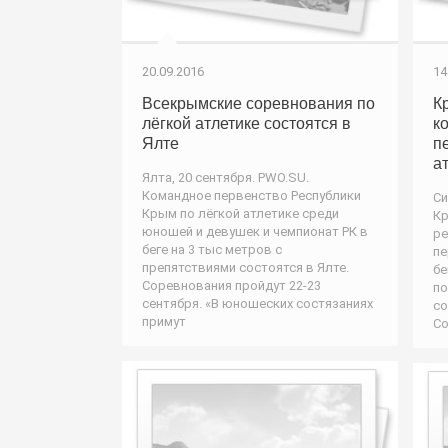
20.09.2016
14
Всекрымские соревнования по
К
лёгкой атлетике состоятся в
к
Ялте
п
а
Ялта, 20 сентября. PWO.SU.
Командное первенство Республики
Си
Крым по лёгкой атлетике среди
Кр
юношей и девушек и чемпионат РК в
ре
беге на 3 тыс метров с
пе
препятствиями состоятся в Ялте.
бе
Соревнования пройдут 22-23
по
сентября. «В юношеских состязаниях
со
примут
Со