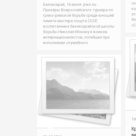
сп
Бахчисарай, 16 июня. pwo.su.
ко
Призёры Всероссийского турнира по
эт
греко-римской борьбе среди юношей
Ял
памяти мастера спорта СССР,
«С
воспитанника бахчисарайской школы
борьбы Николая Мокану и воинов-
интернационалистов, погибших при
исполнении служебного
19
К
м