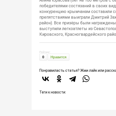
Алина Юрасова (бег на 100 метров с 
победителями состязаний в своих вид
конкуренцию крымчанам составили си
препятствиями выиграли Дмитрий Зах
район). Все призёры были награжден
выступили легкоатлеты из Севастопол
Кировского, Красногвардейского райо
Рейтинг:
0
Нравится
Понравиласть статья? Жми лайк или расск
Теги к новости: