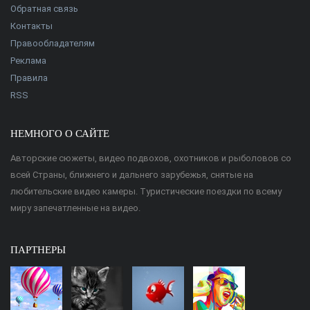
10.02.2020
Обратная связь
Весенний нерестовый запрет на ловлю рыбы
Контакты
Правообладателям
Штрафы, предусмотренные в период нерестового запрета в
Реклама
2020 году. Любителям рыбалки особое внимание следует
уделить периоду, в течение которого рыбалка невозможна,
Правила
т.к. можно понести следующие расходы: За нарушения
RSS
имеющихся правил при ловле рыбы
НЕМНОГО О САЙТЕ
Авторские сюжеты, видео подвохов, охотников и рыболовов со
всей Страны, ближнего и дальнего зарубежья, снятые на
любительские видео камеры. Туристические поездки по всему
миру запечатленные на видео.
ПАРТНЕРЫ