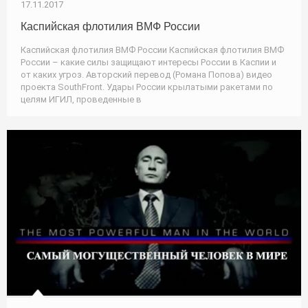
17.11.2017
Каспийская флотилия ВМФ России
Каспийская флотилия ВМФ России Каспийская флотилия ВМФ
России – какие силы защищают интересы России в Каспии и
от каких угроз. Авторский перевод (Романа Попова) видео
проекта SouthFront. Удары России крылатыми ракетами по
целям ИГИЛ, проведенные в