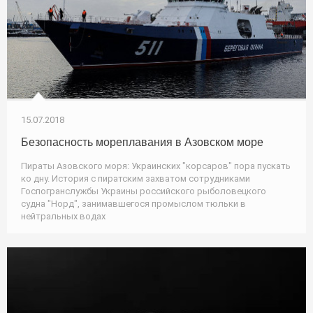
15.07.2018
Безопасность мореплавания в Азовском море
Пираты Азовского моря: Украинских "корсаров" пора пускать
ко дну. История с пиратским захватом сотрудниками
Госпогранслужбы Украины российского рыболовецкого
судна "Норд", занимавшегося промыслом тюльки в
нейтральных водах