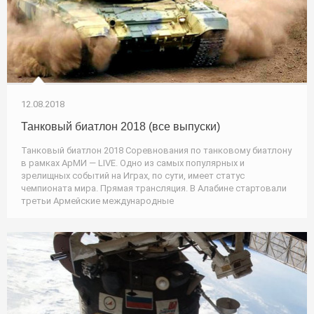
12.08.2018
Танковый биатлон 2018 (все выпуски)
Танковый биатлон 2018 Соревнования по танковому биатлону
в рамках АрМИ — LIVE. Одно из самых популярных и
зрелищных событий на Играх, по сути, имеет статус
чемпионата мира. Прямая трансляция. В Алабине стартовали
третьи Армейские международные