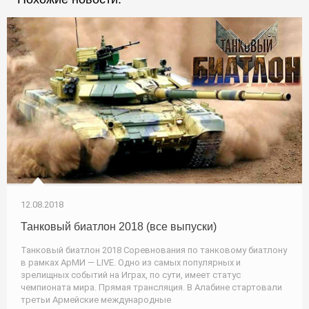
12.08.2018
Танковый биатлон 2018 (все выпуски)
Танковый биатлон 2018 Соревнования по танковому биатлону
в рамках АрМИ — LIVE. Одно из самых популярных и
зрелищных событий на Играх, по сути, имеет статус
чемпионата мира. Прямая трансляция. В Алабине стартовали
третьи Армейские международные