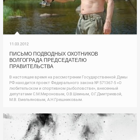
11.03.2012
ПИСЬМО ПОДВОДНЫХ ОХОТНИКОВ
ВОЛГОГРАДА ПРЕДСЕДАТЕЛЮ
ПРАВИТЕЛЬСТВА
В настоящее время на рассмотрении Государственной Думы
РФ находится проект Федерального закона № 571367-5 «О
любительском и спортивном рыболовстве», внесенный
депутатами С.М.Мироновым, О.В.Шеиным, О.Г.Дмитриевой,
М.В. Емельяновым, А.Н.Грешниковым.