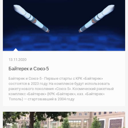
13.11.2020
Байтерек и Союз-5
Байтерек и Союз-5 - Первые старты с КРК «Байтерек»
состоятся в 2023 году. На комплексе будут использовать
ракету нового поколения «Союз-5». Космический ракетный
комплекс «Байтерек» (КРК «Байтерек»; каз. «Бәйтерек»
Тополь) — стартовавший в 2004 году