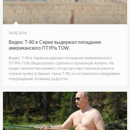
26.02.2016
Видео: Т-90 в Сирии выдержал попадание
американского ПТУРа TOW.
Видео: Т-90 в Сирии выдержал попадание американского
ПТУРа TOW. Видеозапись сделана в провинции Алеппо. На
видео запечатлен момент, когда противотанковая ракета
попала прямо в башню танка Т-90, но не принесла ожидаемых
повреждений. Боевики радостно