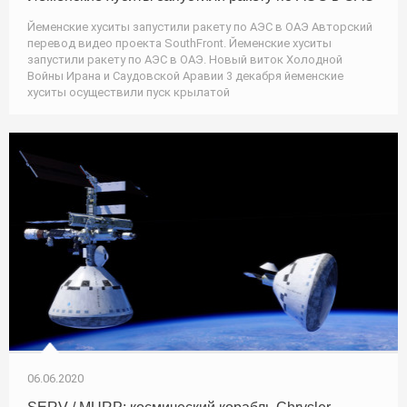
Йеменские хуситы запустили ракету по АЭС в ОАЭ Авторский
перевод видео проекта SouthFront. Йеменские хуситы
запустили ракету по АЭС в ОАЭ. Новый виток Холодной
Войны Ирана и Саудовской Аравии 3 декабря йеменские
хуситы осуществили пуск крылатой
06.06.2020