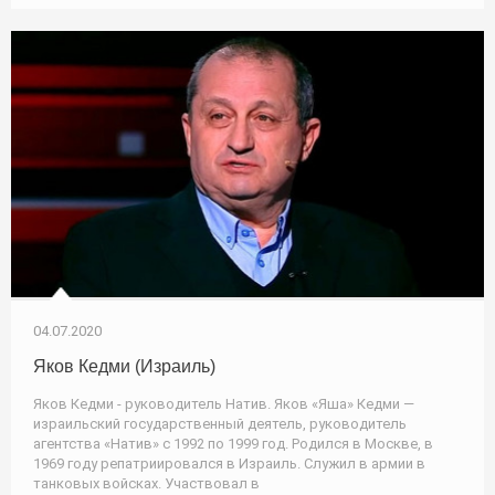
04.07.2020
Яков Кедми (Израиль)
Яков Кедми - руководитель Натив. Яков «Яша» Кедми —
израильский государственный деятель, руководитель
агентства «Натив» с 1992 по 1999 год. Родился в Москве, в
1969 году репатриировался в Израиль. Служил в армии в
танковых войсках. Участвовал в