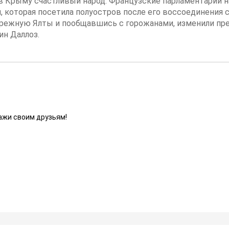
в Крыму счастливый народ. Французские парламентарии 
, которая посетила полуостров после его воссоединения 
режную Ялты и пообщавшись с горожанами, изменили пре
ин Даллоз.
ажи своим друзьям!