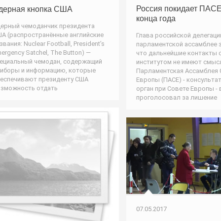
Россия покидает ПАСЕ
дерная кнопка США
конца года
ерный чемоданчик президента
А (распространённые английские
Глава российской делегаци
звания: Nuclear Football, President’s
парламентской ассамблее 
ergency Satchel, The Button) —
что дальнейшие контакты с
ециальный чемодан, содержащий
институтом не имеют смыс
иборы и информацию, которые
Парламентская Ассамблея 
еспечивают президенту США
Европы (ПАСЕ) - консульта
зможность отдать
орган при Совете Европы - 
проголосовал за лишение
07.05.2017