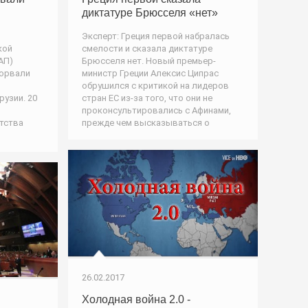
диктатуре Брюсселя «нет»
Эксперт: Греция первой набралась
и
смелости и сказала диктатуре
кой
Брюсселя нет. Новый премьер-
АП)
министр Греции Алексис Ципрас
сорвали
обрушился с критикой на лидеров
стран ЕС из-за того, что они не
рузии. 20
проконсультировались с Афинами,
прежде чем высказываться о
тства
26.02.2017
Холодная война 2.0 -