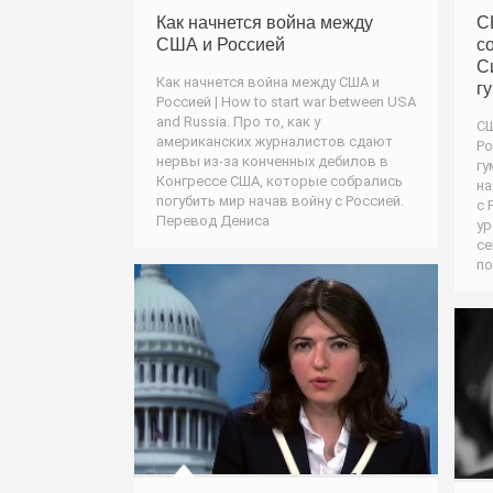
Как начнется война между
С
США и Россией
с
С
Как начнется война между США и
г
Россией | How to start war between USA
and Russia. Про то, как у
СШ
американских журналистов сдают
Ро
нервы из-за конченных дебилов в
гу
Конгрессе США, которые собрались
на
погубить мир начав войну с Россией.
с 
Перевод Дениса
ур
се
по