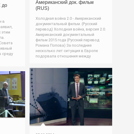
Американский док. фильм
 до
(RUS)
Холодная война 2.0 - Американский
и в
документальный фильм. (Русский
заявил,
перевод) Холодная война, версия 2.0.
 этим
Американский документальный
ла.
фильм 2015 года (Русский перевод
Совета
Романа Попова) За последние
тивный
несколько лет ситуация в Европе
в среду
подорвала отношения между