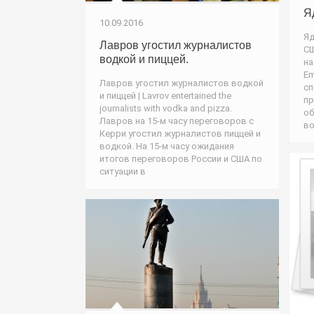
Я
10.09.2016
Яд
Лавров угостил журналистов
СШ
водкой и пиццей.
на
Em
Лавров угостил журналистов водкой
сп
и пиццей | Lavrov entertained the
пр
journalists with vodka and pizza.
об
Лавров на 15-м часу переговоров с
во
Керри угостил журналистов пиццей и
водкой. На 15-м часу ожидания
итогов переговоров России и США по
ситуации в