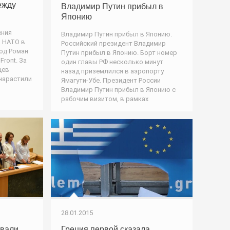
ежду
Владимир Путин прибыл в
Японию
ения
Владимир Путин прибыл в Японию.
и НАТО в
Российский президент Владимир
вод Роман
Путин прибыл в Японию. Борт номер
ront. За
один главы РФ несколько минут
цев
назад приземлился в аэропорту
нарастили
Ямагути-Убе. Президент России
Владимир Путин прибыл в Японию с
рабочим визитом, в рамках
28.01.2015
Греция первой сказала
рвали