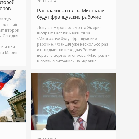
28.11.2014
второй
боров
Расплачиваться за Мистрали
будут французские рабочие
ой тур
инальный
Депутат Европарламента Эмерик
дит второй
Шопрад: Расплачиваться за
. Сегодня
«Мистраль» будут французские
рабочие. Франция уже несколько раз
р вышли
откладывала передачу России
та Марин
первого вертолетоносца «Мистраль»
в связи с ситуацией на Украине.