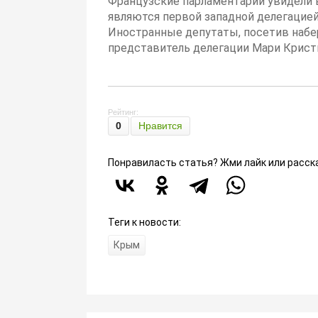
Французские парламентарии увидели 
являются первой западной делегацией
Иностранные депутаты, посетив набе
представитель делегации Мари Крист
Рейтинг:
0
Нравится
Понравиласть статья? Жми лайк или расск
Теги к новости:
Крым