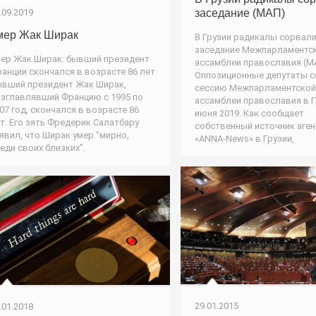
.09.2019
заседание (МАП)
мер Жак Ширак
В Грузии радикалы сорвал
заседание Межпарламентс
ер Жак Ширак: бывший президент
ассамблеи православия (М
анции скончался в возрасте 86 лет
Оппозиционные депутаты 
вший президент Жак Ширак,
сессию Межпарламентской
зглавлявший Францию с 1995 по
ассамблеи православия в Г
07 год, скончался в возрасте 86
июня 2019. Как сообщает
т. Его зять Фредерик Салатбару
собственный источник аген
явил, что Ширак умер “мирно,
«ANNA-News» в Грузии,
еди своих близких”.
29.01.2015
.01.2018