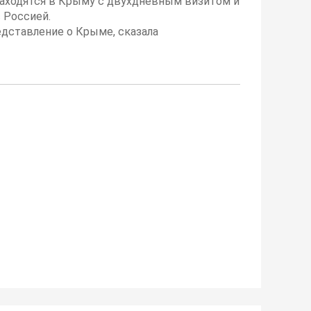
находятся в Крыму с двухдневным визитом и
с Россией.
дставление о Крыме, сказала