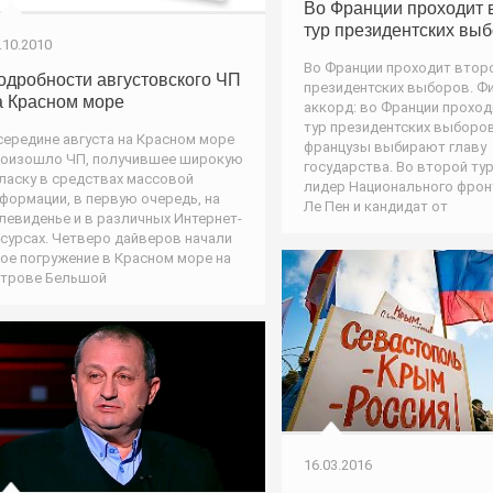
Во Франции проходит 
тур президентских вы
.10.2010
Во Франции проходит втор
одробности августовского ЧП
президентских выборов. Ф
а Красном море
аккорд: во Франции прохо
тур президентских выборов
середине августа на Красном море
французы выбирают главу
оизошло ЧП, получившее широкую
государства. Во второй ту
ласку в средствах массовой
лидер Национального фрон
формации, в первую очередь, на
Ле Пен и кандидат от
левиденье и в различных Интернет-
сурсах. Четверо дайверов начали
ое погружение в Красном море на
трове Бельшой
16.03.2016