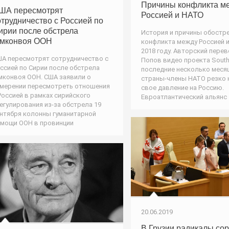
Причины конфликта м
ША пересмотрят
Россией и НАТО
отрудничество с Россией по
ирии после обстрела
История и причины обостр
умконвоя ООН
конфликта между Россией 
2018 году. Авторский пере
А пересмотрят сотрудничество с
Попов видео проекта SouthF
ссией по Сирии после обстрела
последние несколько меся
мконвоя ООН. США заявили о
страны-члены НАТО резко 
мерении пересмотреть отношения
свое давление на Россию.
Россией в рамках сирийского
Евроатлантический альянс
егулирования из-за обстрела 19
нтября колонны гуманитарной
мощи ООН в провинции
20.06.2019
В Грузии радикалы со