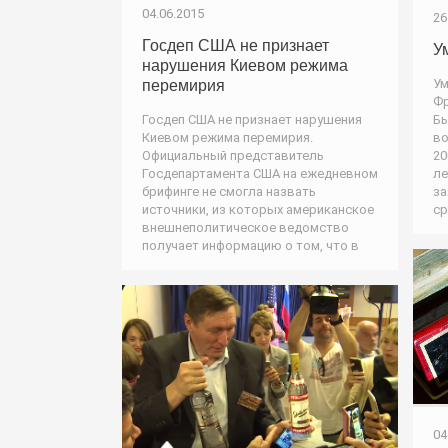
04.06.2015
26
Госдеп США не признает
У
нарушения Киевом режима
Ум
перемирия
Фр
Госдеп США не признает нарушения
Бы
Киевом режима перемирия.
во
Официальный представитель
20
Госдепартамента США на ежедневном
ле
брифинге не смогла назвать
за
источники, из которых американское
ср
внешнеполитическое ведомство
получает информацию о том, что в
04