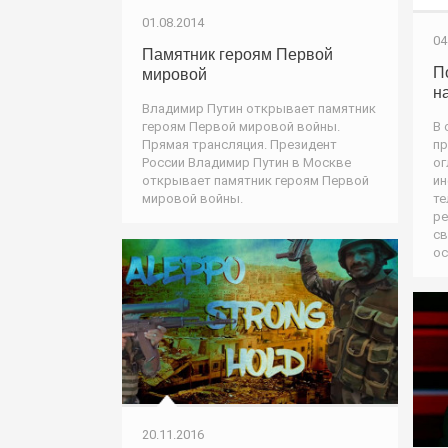
01.08.2014
04
Памятник героям Первой
П
мировой
н
Владимир Путин открывает памятник
В 
героям Первой мировой войны.
пр
Прямая трансляция. Президент
ог
России Владимир Путин в Москве
ин
открывает памятник героям Первой
те
мировой войны.
ре
св
ос
20.11.2016