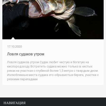
17.10.2020
Ловля судаков утром
Ловля судаков утром Судак любит чистую и богатую на
кислород воду. Встретить судака можно только в чистых
реках на участках с глубиной более 1,5 метра с твердым дном.
Излюбленные места судака это обрывистые берега, участки с
резкими перепадами
НАВИГАЦИЯ