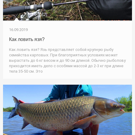
16.09.2019
Как ловить язя?
Как ловить язя? Язь представляет собой крупную рыбу
семейства карповых. При благоприятных условиях может
вырастать до 6 кг весом и до 90 см длиной. Обычно рыболову
приходится иметь дело с особями массой до 2-3 кг при длине
тела 35-50 см. Это