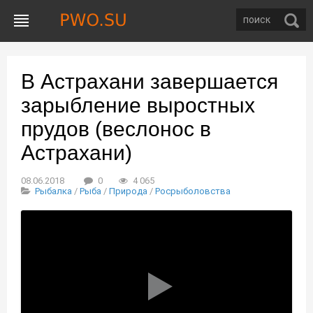
В Астрахани завершается
зарыбление выростных
прудов (веслонос в
Астрахани)
08.06.2018
0
4 065
Рыбалка
/
Рыба
/
Природа
/
Росрыболовства