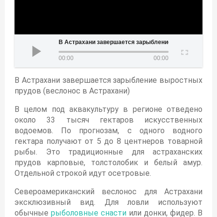
тся зарыбление выростных прудов (веслонос в Астрахани)
00:00
00:00
В Астрахани завершается зарыбление выростных
прудов (веслонос в Астрахани)
В целом под аквакультуру в регионе отведено
около 33 тысяч гектаров искусственных
водоемов. По прогнозам, с одного водного
гектара получают от 5 до 8 центнеров товарной
рыбы. Это традиционные для астраханских
прудов карповые, толстолобик и белый амур.
Отдельной строкой идут осетровые.
Североамериканский веслонос для Астрахани
эксклюзивный вид. Для ловли используют
обычные
рыболовные снасти
или донки, фидер. В