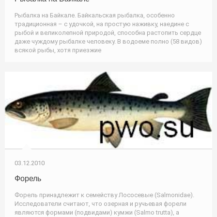
Рыбалка на Байкале. Байкальская рыбалка, особенно
традиционная – с удочкой, на простую наживку, наедине с
рыбой и великолепной природой, способна растопить сердце
даже чуждому рыбалке человеку. В водоеме полно (58 видов)
всякой рыбы, хотя приезжие
03.12.2010
Форель
Форель принадлежит к семейству Лососевые (Salmonidae).
Исследователи считают, что озерная и ручьевая форели
являются формами (подвидами) кумжи (Salmo trutta), а