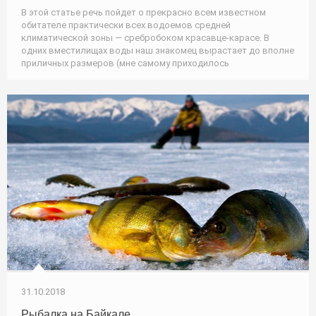
В этой статье речь пойдет о прекрасно всем известном
обитателе практически всех водоемов средней
климатической зоны — сребробоком красавце-карасе. В
одних вместилищах воды наш знакомец вырастает до вполне
приличных размеров (мне самому приходилось
31.10.2018
Рыбалка на Байкале