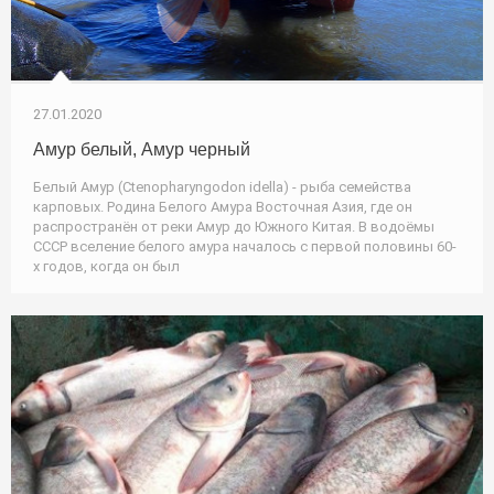
27.01.2020
Амур белый, Амур черный
Белый Амур (Ctenopharyngodon idella) - рыба семейства
карповых. Родина Белого Амура Восточная Азия, где он
распространён от реки Амур до Южного Китая. В водоёмы
СССР вселение белого амура началось с первой половины 60-
х годов, когда он был