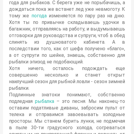
года для рыбаков. C берега уже не порыбачишь, а
дождаться пока же встанет лед уже невмоготу. К
тому же
погода
изменяется по пару раз на дню.
Хотя ты по привычке складываешь удочки в
багажник, отправляясь на работу, и выдумываешь
отговорки для руководства и супруги, чтоб в обед
слинять из душноватого кабинета. А в
последствии того, как от шефа получено «благо»,
а от супруги по шейке, знаешь, собственно для
рыбалки эпизод не подобающий.
Хотя ничего, осталось подождать еще
совершенно несколько и станет открыт
наилучший сезон для рыбной ловли - сезон зимней
рыбалки.
Подлинные знатоки понимают, собственно
подледная
рыбалка
– это песня. Мы наконец-то
оставим податливые диваны, забросим пульт от
телека и отправимся завоевывать холодные
просторы. Мы станем бурить лунки, не подмечая
в пыле 30-ти градусного холода, согреваться