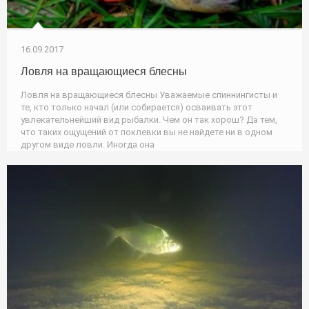
16.09.2017
Ловля на вращающиеся блесны
Ловля на вращающиеся блесны Уважаемые спиннингисты и
те, кто только начал (или собирается) осваивать этот
увлекательнейший вид рыбалки. Чем он так хорош? Да тем,
что таких ощущений от поклевки вы не найдете ни в одном
другом виде ловли. Иногда она