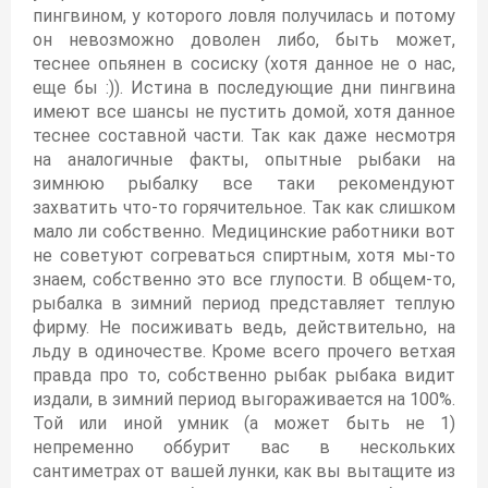
пингвином, у которого ловля получилась и потому
он невозможно доволен либо, быть может,
теснее опьянен в сосиску (хотя данное не о нас,
еще бы :)). Истина в последующие дни пингвина
имеют все шансы не пустить домой, хотя данное
теснее составной части. Так как даже несмотря
на аналогичные факты, опытные рыбаки на
зимнюю рыбалку все таки рекомендуют
захватить что-то горячительное. Так как слишком
мало ли собственно. Медицинские работники вот
не советуют согреваться спиртным, хотя мы-то
знаем, собственно это все глупости. В общем-то,
рыбалка в зимний период представляет теплую
фирму. Не посиживать ведь, действительно, на
льду в одиночестве. Кроме всего прочего ветхая
правда про то, собственно рыбак рыбака видит
издали, в зимний период выгораживается на 100%.
Той или иной умник (а может быть не 1)
непременно оббурит вас в нескольких
сантиметрах от вашей лунки, как вы вытащите из