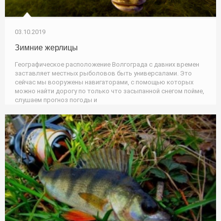
03.10.2019
Зимние жерлицы
Географическое расположение Волгограда с давних времен
заставляет местных рыболовов быть универсалами. Это
сейчас мы вооружены навигаторами, с помощью которых
можно найти дорогу по только что засыпанной снегом пойме,
слушаем прогноз погоды и