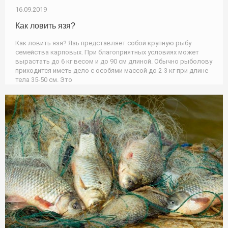
16.09.2019
Как ловить язя?
Как ловить язя? Язь представляет собой крупную рыбу
семейства карповых. При благоприятных условиях может
вырастать до 6 кг весом и до 90 см длиной. Обычно рыболову
приходится иметь дело с особями массой до 2-3 кг при длине
тела 35-50 см. Это