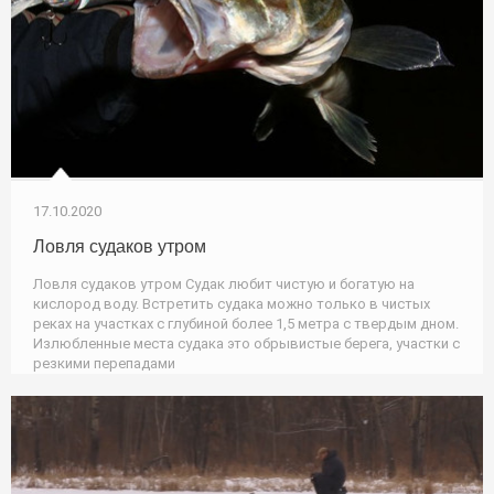
17.10.2020
Ловля судаков утром
Ловля судаков утром Судак любит чистую и богатую на
кислород воду. Встретить судака можно только в чистых
реках на участках с глубиной более 1,5 метра с твердым дном.
Излюбленные места судака это обрывистые берега, участки с
резкими перепадами