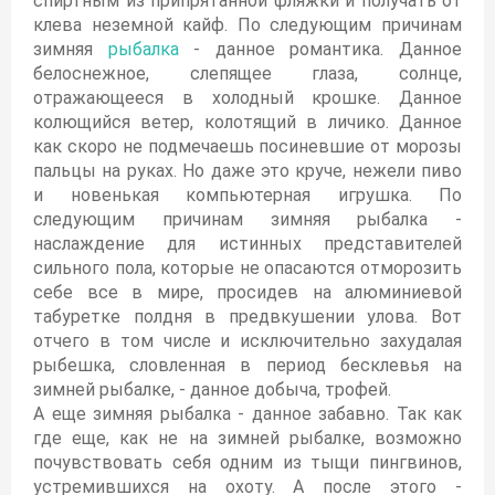
спиртным из припрятанной фляжки и получать от
клева неземной кайф. По следующим причинам
зимняя
рыбалка
- данное романтика. Данное
белоснежное, слепящее глаза, солнце,
отражающееся в холодный крошке. Данное
колющийся ветер, колотящий в личико. Данное
как скоро не подмечаешь посиневшие от морозы
пальцы на руках. Но даже это круче, нежели пиво
и новенькая компьютерная игрушка. По
следующим причинам зимняя рыбалка -
наслаждение для истинных представителей
сильного пола, которые не опасаются отморозить
себе все в мире, просидев на алюминиевой
табуретке полдня в предвкушении улова. Вот
отчего в том числе и исключительно захудалая
рыбешка, словленная в период бесклевья на
зимней рыбалке, - данное добыча, трофей.
А еще зимняя рыбалка - данное забавно. Так как
где еще, как не на зимней рыбалке, возможно
почувствовать себя одним из тыщи пингвинов,
устремившихся на охоту. А после этого -