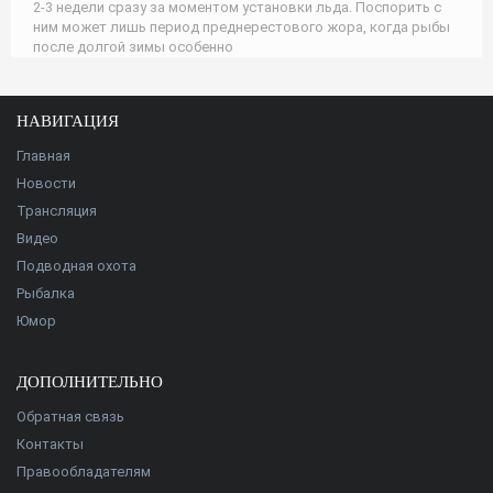
2-3 недели сразу за моментом установки льда. Поспорить с
ним может лишь период преднерестового жора, когда рыбы
после долгой зимы особенно
НАВИГАЦИЯ
Главная
Новости
Трансляция
Видео
Подводная охота
Рыбалка
Юмор
ДОПОЛНИТЕЛЬНО
Обратная связь
Контакты
Правообладателям