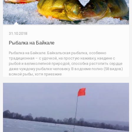
31.10.2018
Рыбалка на Байкале
Рыбалка на Байкале. Байкальская рыбалка, особенно
традиционная – с удочкой, на простую наживку, наедине с
рыбой и великолепной природой, способна растопить сердце
даже чуждому рыбалке человеку. В водоеме полно (58 видов)
всякой рыбы, хотя приезжие