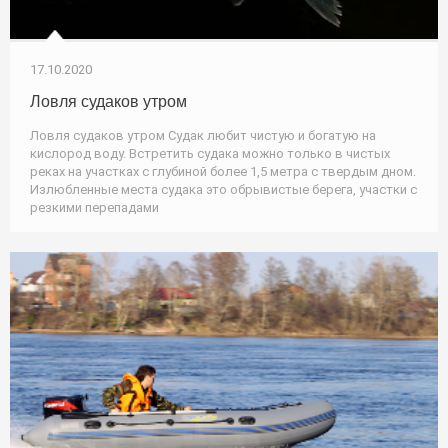
17.10.2020
Ловля судаков утром
Ловля судаков утром Судак любит чистую и богатую на
кислород воду. Встретить судака можно только в чистых
реках на участках с глубиной более 1,5 метра с твердым дном.
Излюбленные места судака это обрывистые берега, участки с
резкими перепадами