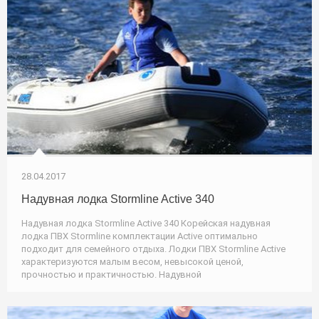
28.04.2017
Надувная лодка Stormline Active 340
Надувная лодка Stormline Active 340 Корейская надувная
лодка ПВХ Stormline комплектации Active оптимально
подходит для семейного отдыха. Лодки ПВХ Stormline Active
характеризуются малым весом, невысокой ценой,
прочностью и практичностью. Надувной