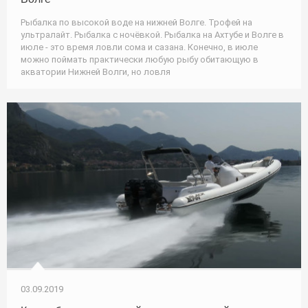
Рыбалка по высокой воде на нижней Волге. Трофей на
ультралайт. Рыбалка с ночёвкой. Рыбалка на Ахтубе и Волге в
июле - это время ловли сома и сазана. Конечно, в июле
можно поймать практически любую рыбу обитающую в
акватории Нижней Волги, но ловля
03.09.2019