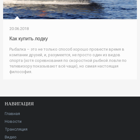
20.06.2018
Как купить лодку
Рыбалка – это не только способ хорошо провести время в
компании друзей, и, разумеется, не просто один из видов
спорта (хотя соревнования по скоростной рыбной ловле по
телевизору показывают всё чаще), но самая настоящая
философия.
НАВИГАЦИЯ
Главная
Новости
Трансляция
Видео