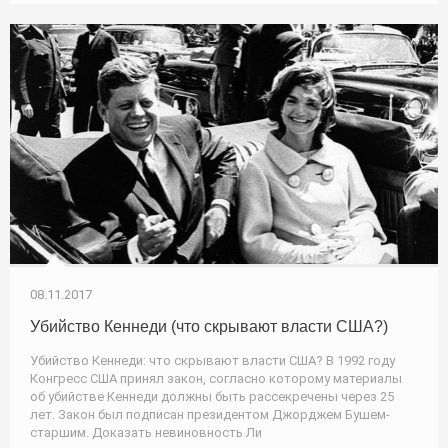
08.11.2017
Убийство Кеннеди (что скрывают власти США?)
Убийство Кеннеди: что скрывают власти США? В 1992 году
Конгресс США принял закон, согласно которому материалы
об убийстве Кеннеди должны быть рассекречены через 25
лет. Закон был подписан президентом Джорджем Бушем-
старшим. Доказать невиновность Ли