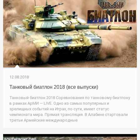
12.08.2018
Танковый биатлон 2018 (все выпуски)
Танковый биатлон 2018 Соревнования по танковому биатлону
в рамках АрМИ — LIVE. Одно из самых популярных и
зрелищных событий на Играх, по сути, имеет статус
чемпионата мира. Прямая трансляция. В Алабине стартовали
третьи Армейские международные