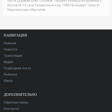
части Средней Азии. Столица: Ташкент Разница во времени c
Москвой +2 часа Телефонный код: +998 Президент: Шавкат
Миромонович Мирзиёев
НАВИГАЦИЯ
Главная
Новости
Трансляция
Видео
Подводная охота
Рыбалка
Юмор
ДОПОЛНИТЕЛЬНО
Обратная связь
Контакты