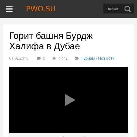
Горит башня Бурдж
Халифа в Дубае
01.02.2015
0
4 442
Туризм
/
Новости