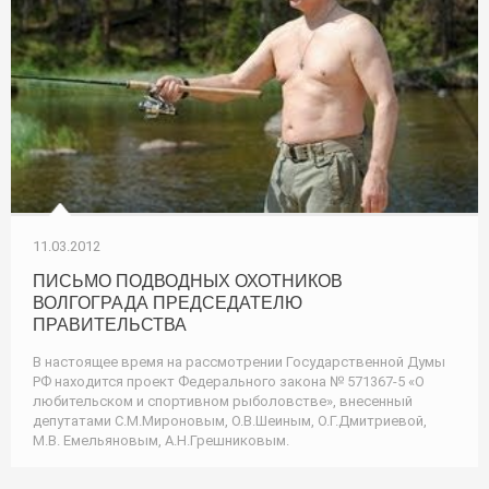
11.03.2012
ПИСЬМО ПОДВОДНЫХ ОХОТНИКОВ
ВОЛГОГРАДА ПРЕДСЕДАТЕЛЮ
ПРАВИТЕЛЬСТВА
В настоящее время на рассмотрении Государственной Думы
РФ находится проект Федерального закона № 571367-5 «О
любительском и спортивном рыболовстве», внесенный
депутатами С.М.Мироновым, О.В.Шеиным, О.Г.Дмитриевой,
М.В. Емельяновым, А.Н.Грешниковым.