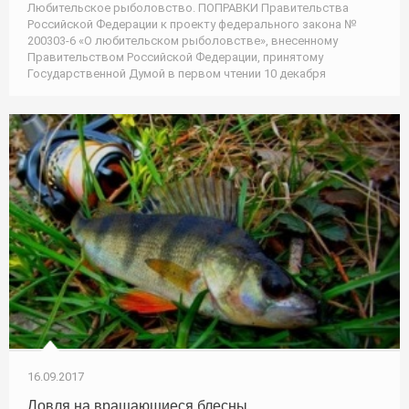
Любительское рыболовство. ПОПРАВКИ Правительства
Российской Федерации к проекту федерального закона №
200303-6 «О любительском рыболовстве», внесенному
Правительством Российской Федерации, принятому
Государственной Думой в первом чтении 10 декабря
16.09.2017
Ловля на вращающиеся блесны