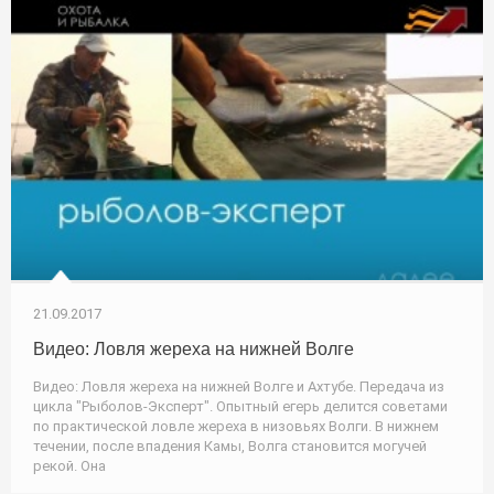
21.09.2017
Видео: Ловля жереха на нижней Волге
Видео: Ловля жереха на нижней Волге и Ахтубе. Передача из
цикла "Рыболов-Эксперт". Опытный егерь делится советами
по практической ловле жереха в низовьях Волги. В нижнем
течении, после впадения Камы, Волга становится могучей
рекой. Она