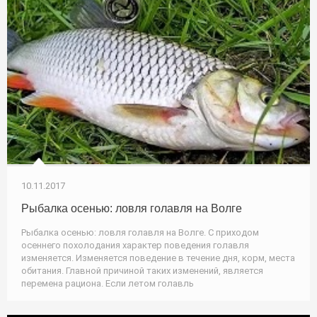
10.11.2017
Рыбалка осенью: ловля голавля на Волге
Рыбалка осенью: ловля голавля на Волге. С приходом
осеннего похолодания характер поведения голавля
изменяется. Изменяется поведение в течение дня, корм, места
обитания. Главной причиной таких изменений, является
перемена рациона. Если летом голавль