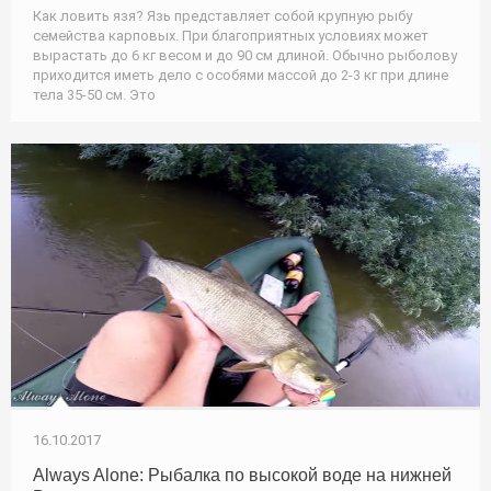
Как ловить язя? Язь представляет собой крупную рыбу
семейства карповых. При благоприятных условиях может
вырастать до 6 кг весом и до 90 см длиной. Обычно рыболову
приходится иметь дело с особями массой до 2-3 кг при длине
тела 35-50 см. Это
16.10.2017
Always Alone: Рыбалка по высокой воде на нижней