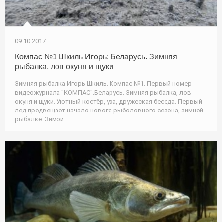
09.10.2017
Компас №1 Шкиль Игорь: Беларусь. Зимняя
рыбалка, лов окуня и щуки
Зимняя рыбалка Игорь Шкиль. Компас №1. Первый номер
видеожурнала "КОМПАС".Беларусь. Зимняя рыбалка, лов
окуня и щуки. Уютный костёр, уха, дружеская беседа. Первый
лед предвещает начало нового рыболовного сезона, зимней
рыбалке. Зимой