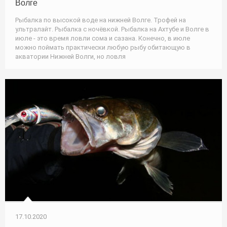
Волге
Рыбалка по высокой воде на нижней Волге. Трофей на
ультралайт. Рыбалка с ночёвкой. Рыбалка на Ахтубе и Волге в
июле - это время ловли сома и сазана. Конечно, в июле
можно поймать практически любую рыбу обитающую в
акватории Нижней Волги, но ловля
17.10.2020