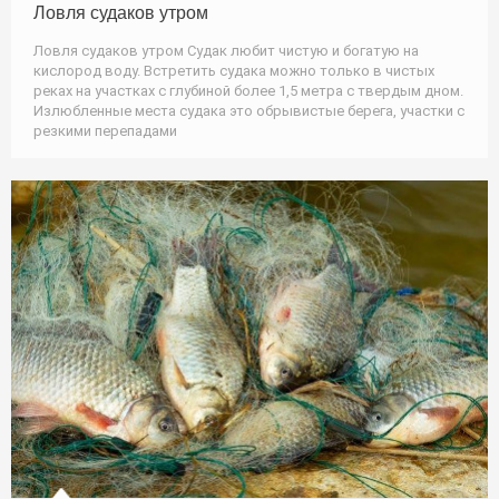
Ловля судаков утром
Ловля судаков утром Судак любит чистую и богатую на
кислород воду. Встретить судака можно только в чистых
реках на участках с глубиной более 1,5 метра с твердым дном.
Излюбленные места судака это обрывистые берега, участки с
резкими перепадами