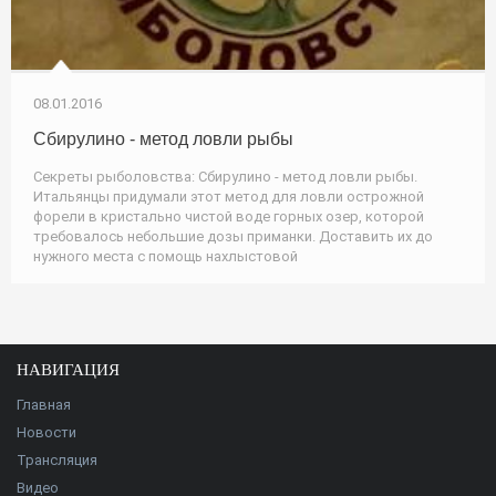
08.01.2016
Сбирулино - метод ловли рыбы
Секреты рыболовства: Сбирулино - метод ловли рыбы.
Итальянцы придумали этот метод для ловли острожной
форели в кристально чистой воде горных озер, которой
требовалось небольшие дозы приманки. Доставить их до
нужного места с помощь нахлыстовой
НАВИГАЦИЯ
Главная
Новости
Трансляция
Видео