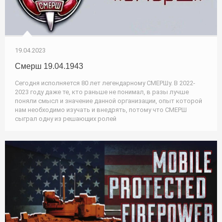
19.04.2023
Смерш 19.04.1943
Сегодня исполняется 80 лет легендарному СМЕРШу. В 2022-
2023 году даже те, кто раньше не понимал, в разы лучше
поняли смысл и значение данной организации, опыт которой
нам необходимо изучать и внедрять, потому что СМЕРШ
сыграл одну из решающих ролей