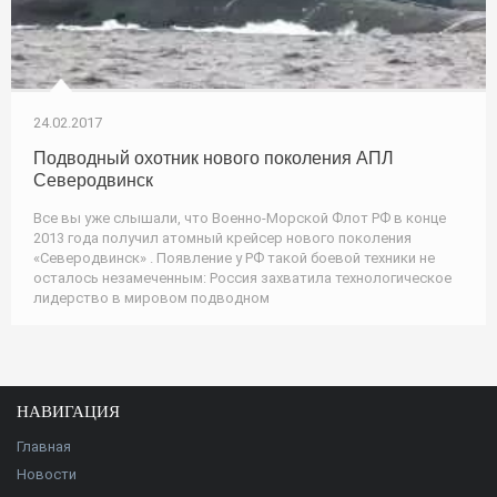
24.02.2017
Подводный охотник нового поколения АПЛ
Северодвинск
Все вы уже слышали, что Военно-Морской Флот РФ в конце
2013 года получил атомный крейсер нового поколения
«Северодвинск» . Появление у РФ такой боевой техники не
осталось незамеченным: Россия захватила технологическое
лидерство в мировом подводном
НАВИГАЦИЯ
Главная
Новости