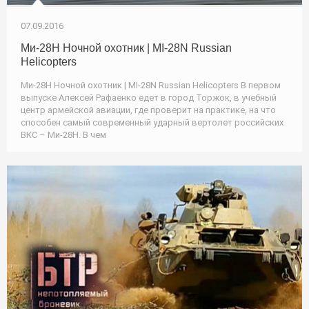
07.09.2016
Ми-28Н Ночной охотник | MI-28N Russian
Helicopters
Ми-28Н Ночной охотник | MI-28N Russian Helicopters В первом
выпуске Алексей Рафаенко едет в город Торжок, в учебный
центр армейской авиации, где проверит на практике, на что
способен самый современный ударный вертолет российских
ВКС – Ми‑28Н. В чем