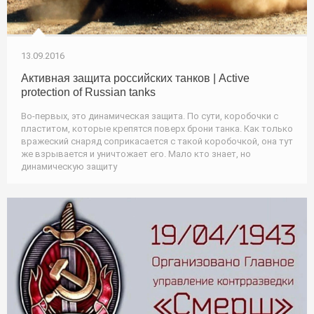
13.09.2016
Активная защита российских танков | Active
protection of Russian tanks
Во-первых, это динамическая защита. По сути, коробочки с
пластитом, которые крепятся поверх брони танка. Как только
вражеский снаряд соприкасается с такой коробочкой, она тут
же взрывается и уничтожает его. Мало кто знает, но
динамическую защиту