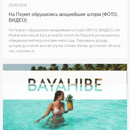
25.05.2016
На Пхукет обрушились мощнейшие шторм (ФОТО,
ВИДЕО)
На Пхукет обрушились мощнейшие шторм (ФОТО, ВИДЕО) | On
Phuket was struck by a powerful storm На Пхукете установилась
обещанная метеорологами непогода. Ливневые дожди,
шторм достигли апогея утром 24 мая. Ветер достигает 40 км в
час, а волны в