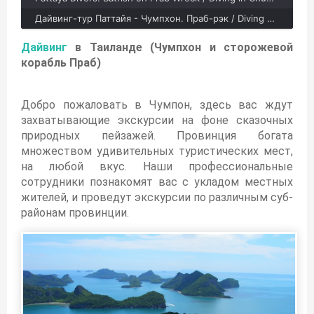
Дайвинг-тур Паттайя - Чумпхон. Праб-рэк / Diving Tour Pattaya - Chumphon. Prab Wreck
Дайвинг
в Таиланде (Чумпхон и сторожевой
корабль Праб)
Добро пожаловать в Чумпон, здесь вас ждут
захватывающие экскурсии на фоне сказочных
природных пейзажей. Провинция богата
множеством удивительных туристических мест,
на любой вкус. Наши профессиональные
сотрудники познакомят вас с укладом местных
жителей, и проведут экскурсии по различным суб-
районам провинции.