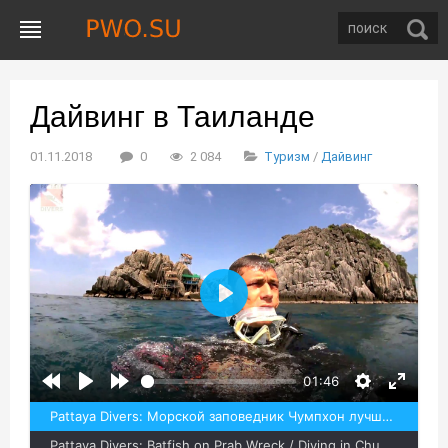
Дайвинг в Таиланде
01.11.2018
0
2 084
Туризм
/
Дайвинг
Воспроизвести
01:46
Pattaya Divers: Морской заповедник Чумпхон лучший дайвинг в Таиланде летом / Diving in Chumphon
Pattaya Divers: Batfish on Prab Wreck / Diving in Chumphon Thailand.