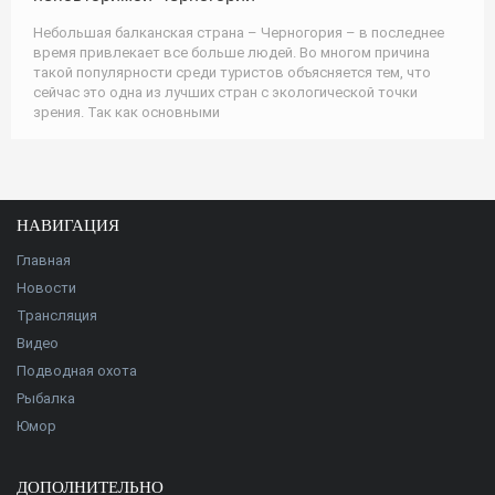
Небольшая балканская страна – Черногория – в последнее
время привлекает все больше людей. Во многом причина
такой популярности среди туристов объясняется тем, что
сейчас это одна из лучших стран с экологической точки
зрения. Так как основными
НАВИГАЦИЯ
Главная
Новости
Трансляция
Видео
Подводная охота
Рыбалка
Юмор
ДОПОЛНИТЕЛЬНО