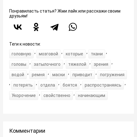
Понравиласть статья? Жми лайк или расскажи своим
друзьям!
Теги к новости:
,
,
,
,
головную
мозговой
которые
ткани
,
,
,
,
головы
затылочного
тяжелой
зрения
,
,
,
,
водой
ремня
маски
приводит
погружения
,
,
,
,
,
потерять
отдела
боятся
распространяясь
,
,
Укорочение
свойственно
начинающим
Комментарии