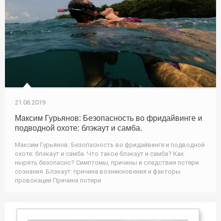
21.06.2019
Максим Гурьянов: Безопасность во фридайвинге и
подводной охоте: блэкаут и самба.
Максим Гурьянов: Безопасность во фридайвинге и подводной
охоте: блэкаут и самба. Что такое блэкаут и самба? Как
нырять безопасно? Симптомы, причины и следствия потери
сознания. Блэкаут: причина возникновения и факторы
провокации Причина потери