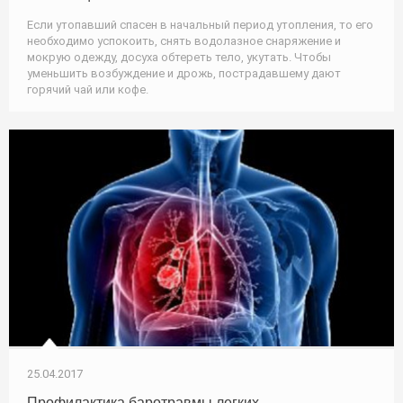
Если утопавший спасен в начальный период утопления, то его
необходимо успокоить, снять водолазное снаряжение и
мокрую одежду, досуха обтереть тело, укутать. Чтобы
уменьшить возбуждение и дрожь, пострадавшему дают
горячий чай или кофе.
25.04.2017
Профилактика баротравмы легких