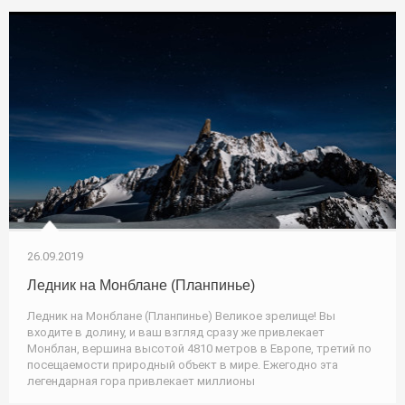
26.09.2019
Ледник на Монблане (Планпинье)
Ледник на Монблане (Планпинье) Великое зрелище! Вы
входите в долину, и ваш взгляд сразу же привлекает
Монблан, вершина высотой 4810 метров в Европе, третий по
посещаемости природный объект в мире. Ежегодно эта
легендарная гора привлекает миллионы