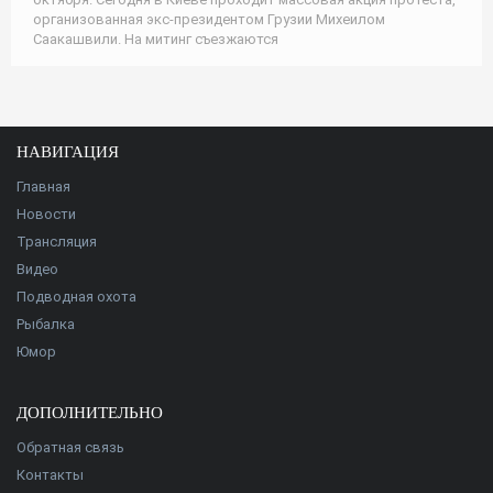
организованная экс-президентом Грузии Михеилом
Саакашвили. На митинг съезжаются
НАВИГАЦИЯ
Главная
Новости
Трансляция
Видео
Подводная охота
Рыбалка
Юмор
ДОПОЛНИТЕЛЬНО
Обратная связь
Контакты