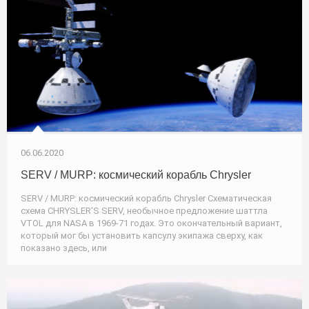
06.06.2020
SERV / MURP: космический корабль Chrysler
SERV / MURP: космический корабль Chrysler Схематическая
схема CHRYSLER'S SERV, необычное предложение шаттла
VTOL для NASA в 1969-71 годах. Это окончательный вариант,
который мог бы установить капсулу экипажа сверху, как
показано здесь, или