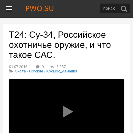
Т24: Су-34, Российское
охотничье оружие, и что
такое САС.
01.07.2016
0
3 287
Охота
/
Оружие
/
Космос_Авиация