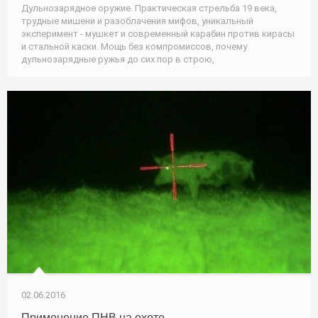
Дульнозарядное оружие. Практическая стрельба 19 века,
трудные мишени и разоблачения мифов, уникальный
эксперимент - мушкет и современный карабин против кирасы
и стальной каски. Мощь без компромиссов, почему
дульнозарядные ружья до сих пор в строю,
02.06.2016
Применение ПНВ на охоте