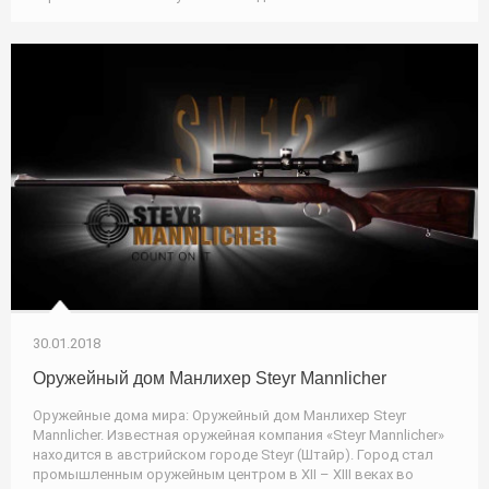
30.01.2018
Оружейный дом Манлихер Steyr Mannlicher
Оружейные дома мира: Оружейный дом Манлихер Steyr
Mannlicher. Известная оружейная компания «Steyr Mannlicher»
находится в австрийском городе Steyr (Штайр). Город стал
промышленным оружейным центром в XII – XIII веках во