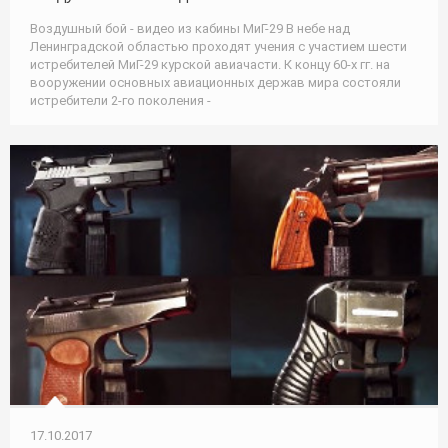
Воздушный бой - видео из кабины МиГ-29 В небе над
Ленинградской областью проходят учения с участием шести
истребителей МиГ-29 курской авиачасти. К концу 60-х гг. на
вооружении основных авиационных держав мира состояли
истребители 2-го поколения -
17.10.2017