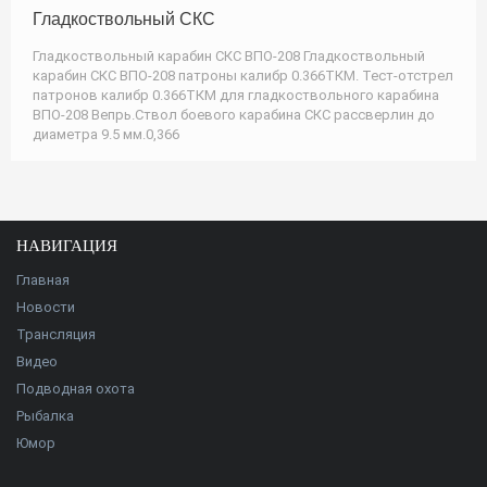
Гладкоствольный СКС
Гладкоствольный карабин СКС ВПО-208 Гладкоствольный
карабин СКС ВПО-208 патроны калибр 0.366ТКМ. Тест-отстрел
патронов калибр 0.366ТКМ для гладкоствольного карабина
ВПО-208 Вепрь.Ствол боевого карабина СКС рассверлин до
диаметра 9.5 мм.0,366
НАВИГАЦИЯ
Главная
Новости
Трансляция
Видео
Подводная охота
Рыбалка
Юмор