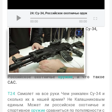
24: Су-34, Российское охотничье оружие, и что такое САС.
00:00
00:00
Су-34,
Российское охотничье
оружие
, и что такое
САС.
Т24
:
Самолет на все руки. Чем уникален Су-34 и
сколько их в нашей армии? Не Калашниковым
единым. Может ли российское охотничье и
спортивное
оружие
сравниться по популярности с