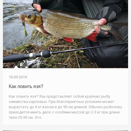
16.09.2019
Как ловить язя?
Как ловить язя? Язь представляет собой крупную рыбу
семейства карповых. При благоприятных условиях может
вырастать до 6 кг весом и до 90 см длиной. Обычно рыболову
приходится иметь дело с особями массой до 2-3 кг при длине
тела 35-50 см. Это