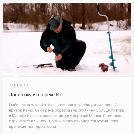
17.01.2018
Ловля окуня на реке Иж.
Рыбалка на реке Иж. Иж — главная река Удмуртии, правый
приток Камы. Сама река образована слиянием Большого Ижа
и Малого Ижа, истоки находятся у деревни Малые Ошворцы,
Игринского и Якшур—Бодьинского районов Удмуртии. Река
протекает на территории