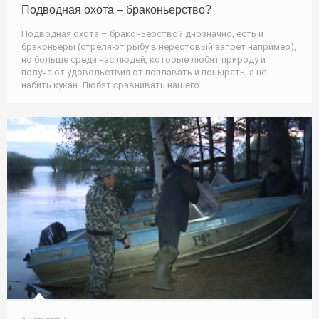
Подводная охота – браконьерство?
Подводная охота – браконьерство? днозначно, есть и
браконьеры (стреляют рыбу в нерестовый запрет например),
но больше среди нас людей, которые любят природу и
получают удовольствия от поплавать и понырять, а не
набить кукан. Любят сравнивать нашего