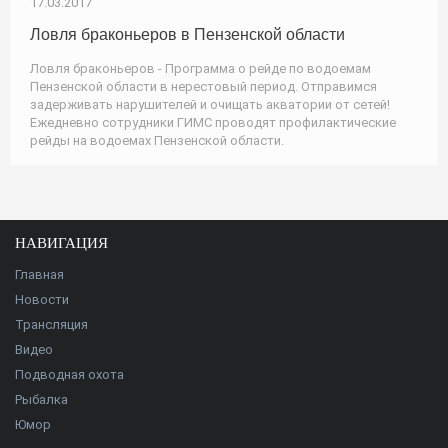
17.03.2017
Ловля браконьеров в Пензенской области
Ловля браконьеров - Программа о рейде по водоемам
Пензенской области в нерестовый период. Отправимся
задерживать нарушителей и очищать акватории от сетей!
Ежедневно сотрудники ГИМС проводят профилактические
рейды на водоемах Пензенской области.
НАВИГАЦИЯ
Главная
Новости
Трансляция
Видео
Подводная охота
Рыбалка
Юмор