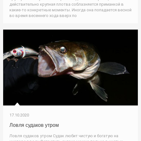
действительно крупная плотва соблазняется приманкой в
какие-то конкретные моменты. Иногда она попадается весной
во время весеннего хода вверх по
17.10.2020
Ловля судаков утром
Ловля судаков утром Судак любит чистую и богатую на