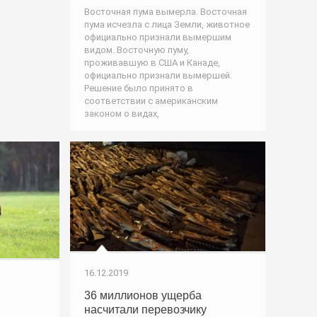
Восточная пума вымерла. Восточная
пума исчезла с лица Земли, животное
официально признали вымершим
видом. Восточную пуму,
проживавшую в США и Канаде,
официально признали вымершей.
Решение было принято в
соответствии с американским
законом о видах,
16.12.2019
36 миллионов ущерба
насчитали перевозчику