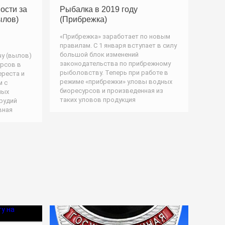
ости за
Рыбалка в 2019 году
ылов)
(Прибрежка)
«Прибрежка» заработает по новым
правилам. С 1 января вступает в силу
большой блок изменений
чу (вылов)
законодательства по прибрежному
урсов в
рыболовству. Теперь при работе в
ереста и
режиме «прибрежки» уловы водных
м с
биоресурсов и произведенная из
ных
таких уловов продукция
рудий
вная