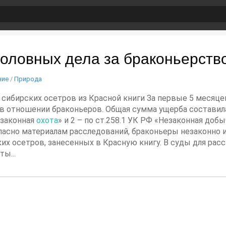
головных дела за браконьерств
ние
/
Природа
и сибирских осетров из Красной книги За первые 5 месяц
в отношении браконьеров. Общая сумма ущерба составила 
езаконная
охота
» и 2 – по ст.258.1 УК РФ «Незаконная доб
ласно материалам расследований, браконьеры незаконно и
ких осетров, занесенных в Красную книгу. В суды для ра
ы...