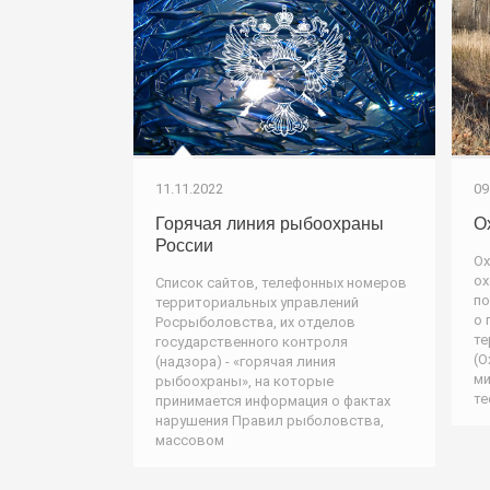
11.11.2022
09
Горячая линия рыбоохраны
О
России
Ох
ох
Список сайтов, телефонных номеров
по
территориальных управлений
о 
Росрыболовства, их отделов
те
государственного контроля
(О
(надзора) - «горячая линия
ми
рыбоохраны», на которые
те
принимается информация о фактах
нарушения Правил рыболовства,
массовом