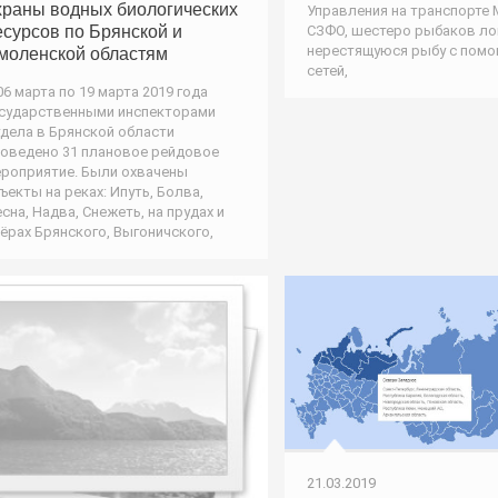
храны водных биологических
Управления на транспорте
СЗФО, шестеро рыбаков л
есурсов по Брянской и
нерестящуюся рыбу с пом
моленской областям
сетей,
06 марта по 19 марта 2019 года
сударственными инспекторами
дела в Брянской области
оведено 31 плановое рейдовое
роприятие. Были охвачены
ъекты на реках: Ипуть, Болва,
сна, Надва, Снежеть, на прудах и
ёрах Брянского, Выгоничского,
21.03.2019