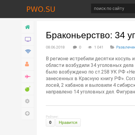
Главная
Браконьерство: 34 у
Новости
08.06.2018
0
1 041
Развлече
Технологии
В регионе истребили десятки косуль 
Хобби
области возбудили 34 уголовных дела 
было возбуждено по ст.258 УК РФ «Н
Война
занесенных в Красную книгу РФ». Сог
лосей, 2 кабанов и выловили 4 сибирс
Развлечение
направлено 14 уголовных дел. Фигурант
Настройки
Наверх
Рейтинг:
0
Нравится