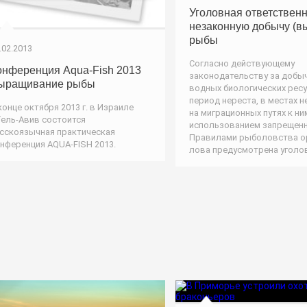
Уголовная ответственн
незаконную добычу (в
рыбы
.02.2013
Согласно действующему
онференция Aqua-Fish 2013
законодательству за добы
ыращивание рыбы
водных биологических рес
период нереста, в местах н
конце октября 2013 г. в Израиле
на миграционных путях к ни
Тель-Авив состоится
использованием запрещен
сскоязычная практическая
Правилами рыболовства о
нференция AQUA-FISH 2013.
лова предусмотрена уголо