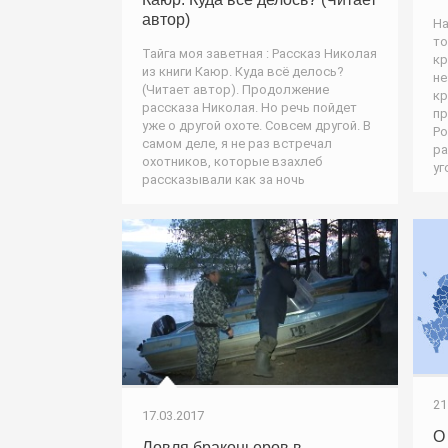
автор)
На
то
Тайга моя заветная : Рассказ Николая
кр
из книги Каюр. Куда всё делось?
не
(Читает автор). Продолжение
кр
рассказа Николая. Но речь пойдет
пр
уже о другой охоте. Совсем другой. В
Ро
самом деле, я не раз встречал
ра
охотников, которые взахлеб
уг
рассказывали как за ночь
21
17.03.2017
О
Ловля браконьеров в