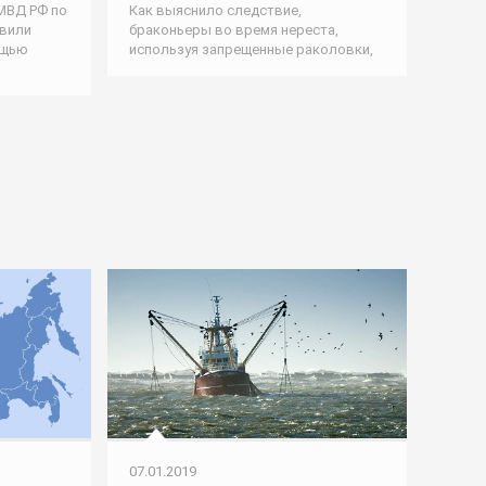
 МВД РФ по
Как выяснило следствие,
овили
браконьеры во время нереста,
ощью
используя запрещенные раколовки,
07.01.2019