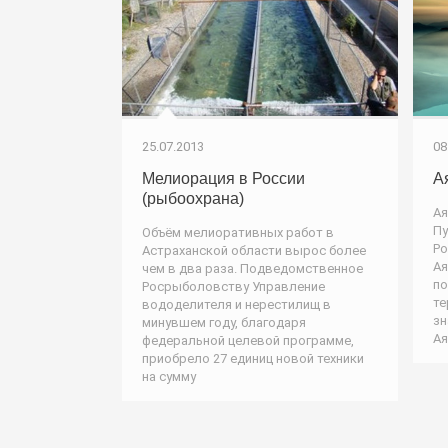
25.07.2013
08
Мелиорация в России
А
(рыбоохрана)
Ая
Пу
Объём мелиоративных работ в
Ро
Астраханской области вырос более
Ая
чем в два раза. Подведомственное
по
Росрыболовству Управление
те
вододелителя и нерестилищ в
зн
минувшем году, благодаря
Ая
федеральной целевой программе,
приобрело 27 единиц новой техники
на сумму