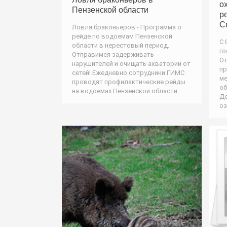
о
Пензенской области
р
С
Ловля браконьеров - Программа о
рейде по водоемам Пензенской
С 
области в нерестовый период.
го
Отправимся задерживать
От
нарушителей и очищать акватории от
пр
сетей! Ежедневно сотрудники ГИМС
ме
проводят профилактические рейды
об
на водоемах Пензенской области.
Де
оз