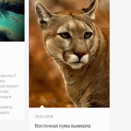
ьерство?
еры
вый запрет
и нас
роду и
 набить
ашего
29.01.2018
Восточная пума вымерла