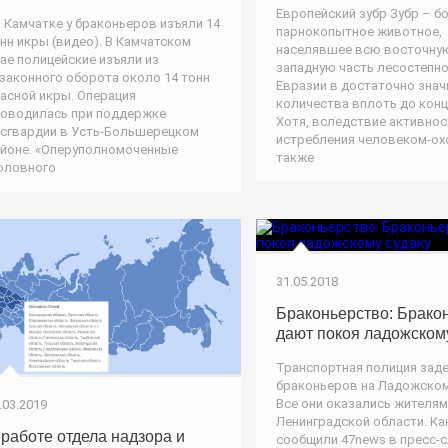
Европейский зубр Зубр – 
 Камчатке у браконьеров изъяли 14
парнокопытное животное,
нн икры (видео). В Камчатском
населявшее всю восточну
ае полицейские изъяли из
западную часть лесостепн
законного оборота около 14 тонн
Евразии в достаточно зна
асной икры. Операция
количества вплоть до конца
оводилась при поддержке
Хотя, вследствие активнос
сгвардии в Усть-Большерецком
истребления человеком-ох
йоне. «Оперуполномоченные
также
оловного
31.05.2018
Браконьерство: Брако
дают покоя ладожском
Транспортная полиция зад
браконьеров на Ладожском
Все они оказались жителя
.03.2019
Ленинградской области. Ка
 работе отдела надзора и
сообщили 47news в пресс-