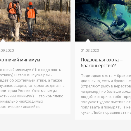
.09.2020
01.03.2020
хотничий минимум
Подводная охота –
браконьерство?
отничий минимум (Что надо знать
отнику) В этом выпуске речь
Подводная охота – бракон
йдет об охотничьей этике, а также
днозначно, есть и браконь
пушных зверях, которые водятся на
(стреляют рыбу в нересто
рритории России. Охотминимум
например), но больше сред
хотничий минимум) — это комплекс
людей, которые любят при
нимально необходимых
получают удовольствия от
оретических знаний по
поплавать и понырять, а не
кукан. Любят сравнивать н