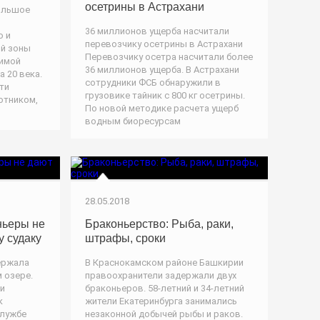
осетрины в Астрахани
большое
36 миллионов ущерба насчитали
ю и
перевозчику осетрины в Астрахани
ой зоны
Перевозчику осетра насчитали более
чимой
36 миллионов ущерба. В Астрахани
 20 века.
сотрудники ФСБ обнаружили в
ти
грузовике тайник с 800 кг осетрины.
отником,
По новой методике расчета ущерб
водным биоресурсам
28.05.2018
ньеры не
Браконьерство: Рыба, раки,
у судаку
штрафы, сроки
ержала
В Краснокамском районе Башкирии
 озере.
правоохранители задержали двух
ми
браконьеров. 58-летний и 34-летний
к
жители Екатеринбурга занимались
службе
незаконной добычей рыбы и раков.