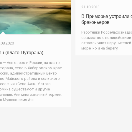
21.10.2013
В Приморье устроили 
браконьеров
Работники Россельхознадз
совместно с полицейскими
отлавливают нарушителей 
.08.2020
море, но и на берегу.
ян (плато Путорана)
н — Аян озеро в России, на плато
торана, село в Хабаровском крае
ссии, административный центр
но-Майского района и сельского
селения «Село Аян». У этого
рмина существуют и другие
ачения, Аян многозначный термин:
н Мужское имя Аян