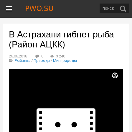
В Астрахани гибнет рыба
(Район АЦКК)
26.06.2018
0
3 240
Рыбалка
/
Природа
/
Минприроды