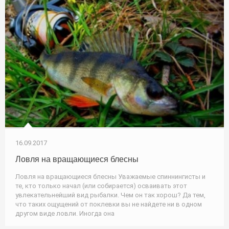
16.09.2017
Ловля на вращающиеся блесны
Ловля на вращающиеся блесны Уважаемые спиннингисты и
те, кто только начал (или собирается) осваивать этот
увлекательнейший вид рыбалки. Чем он так хорош? Да тем,
что таких ощущений от поклевки вы не найдете ни в одном
другом виде ловли. Иногда она