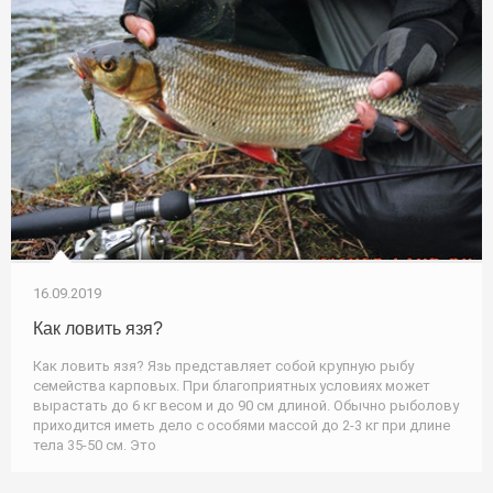
16.09.2019
Как ловить язя?
Как ловить язя? Язь представляет собой крупную рыбу
семейства карповых. При благоприятных условиях может
вырастать до 6 кг весом и до 90 см длиной. Обычно рыболову
приходится иметь дело с особями массой до 2-3 кг при длине
тела 35-50 см. Это