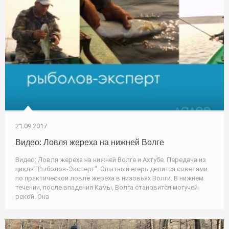
21.09.2017
Видео: Ловля жереха на нижней Волге
Видео: Ловля жереха на нижней Волге и Ахтубе. Передача из
цикла "Рыболов-Эксперт". Опытный егерь делится советами
по практической ловле жереха в низовьях Волги. В нижнем
течении, после впадения Камы, Волга становится могучей
рекой. Она