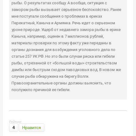
рыбы. О результатах сообщу. А вообще, ситуация с
замором рыбы вызывает серьезное беспокойство. Ранее
мне поступали сообщения о проблемах в ериках
Перекатный, Каныча и Армянка. Речь идет о серьезном
уроне природе. Ущерб от недавнего замора рыбы в ерике
Каныча, например, оценен в 7 миллионов рублей,
материалы проверки по этому факту уже переданы в
органы дознания для возбуждения уголовного дела по
статье 257 УК РФ. Но это были случаи риска или гибели
рыбы, отрезанной от «большой воды» строительством
дамбы или быстрым сходом паводковых вод. В новом же
случае рыба обнаружена на берегу Волги.
Правоохранительные органы должны выяснить, что
послужило причиной ее гибели.
Рейтинг:
4
Нравится