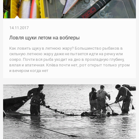
14.11.2017
Ловля щуки летом на воблеры
Как ловить щуку в летнюю жару? Большинство рыбаков в
сильную летнюю жару даже не пытается идти на речку или
озеро. Почти вся рыба уходит на дно в прохладную глубину,
вялая и апатичная. Клёва почти нет, рот открыт только утром
и вечером когда нет