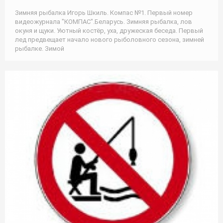
Зимняя рыбалка Игорь Шкиль. Компас №1. Первый номер
видеожурнала "КОМПАС".Беларусь. Зимняя рыбалка, лов
окуня и щуки. Уютный костёр, уха, дружеская беседа. Первый
лед предвещает начало нового рыболовного сезона, зимней
рыбалке. Зимой