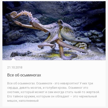
21.10.2018
Все об осьминогах
Все об осьминогах. Осьминоги - это невероятно! У них три
сердца, девять мозгов, и голубая кровь. Осьминог это
охотник, который может и сам иногда стать чьей-то жертвой.
Его тайное оружие, которым он обладает – это чернильный
мешок, наполненный