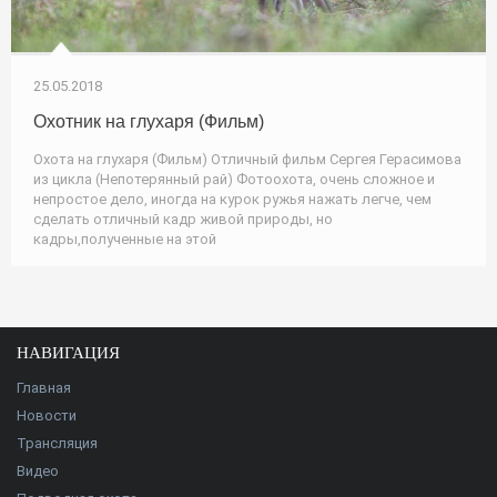
25.05.2018
Охотник на глухаря (Фильм)
Охота на глухаря (Фильм) Отличный фильм Сергея Герасимова
из цикла (Непотерянный рай) Фотоохота, очень сложное и
непростое дело, иногда на курок ружья нажать легче, чем
сделать отличный кадр живой природы, но
кадры,полученные на этой
НАВИГАЦИЯ
Главная
Новости
Трансляция
Видео