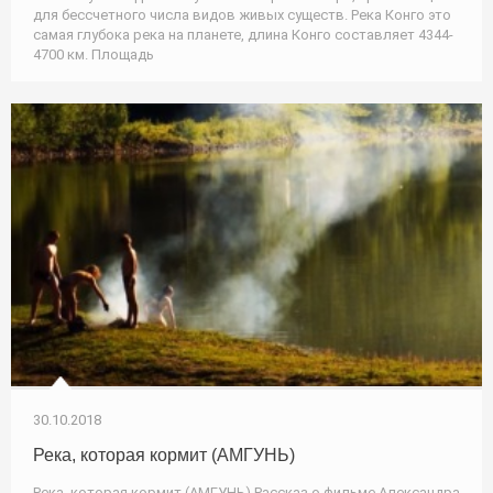
для бессчетного числа видов живых существ. Река Конго это
самая глубока река на планете, длина Конго составляет 4344-
4700 км. Площадь
30.10.2018
Река, которая кормит (АМГУНЬ)
Река, которая кормит (АМГУНЬ) Рассказ о фильме Александра