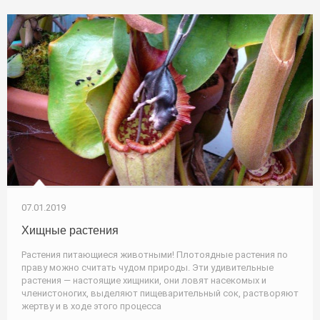
07.01.2019
Хищные растения
Растения питающиеся животными! Плотоядные растения по
праву можно считать чудом природы. Эти удивительные
растения — настоящие хищники, они ловят насекомых и
членистоногих, выделяют пищеварительный сок, растворяют
жертву и в ходе этого процесса