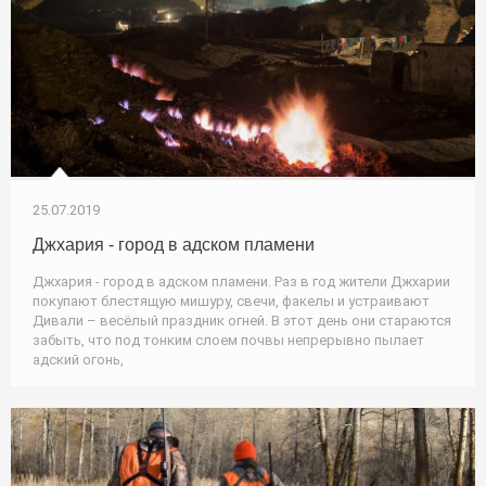
25.07.2019
Джхария - город в адском пламени
Джхария - город в адском пламени. Раз в год жители Джхарии
покупают блестящую мишуру, свечи, факелы и устраивают
Дивали – весёлый праздник огней. В этот день они стараются
забыть, что под тонким слоем почвы непрерывно пылает
адский огонь,