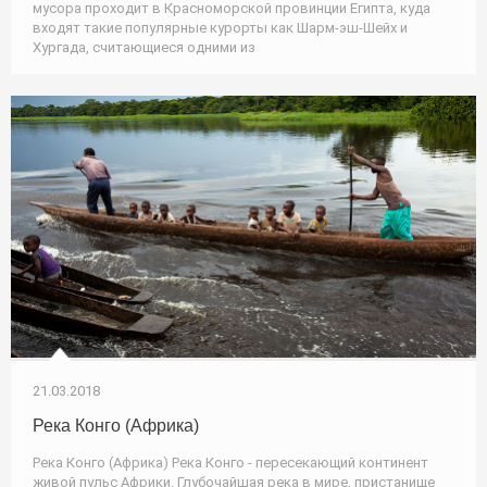
мусора проходит в Красноморской провинции Египта, куда
входят такие популярные курорты как Шарм-эш-Шейх и
Хургада, считающиеся одними из
21.03.2018
Река Конго (Африка)
Река Конго (Африка) Река Конго - пересекающий континент
живой пульс Африки. Глубочайшая река в мире, пристанище