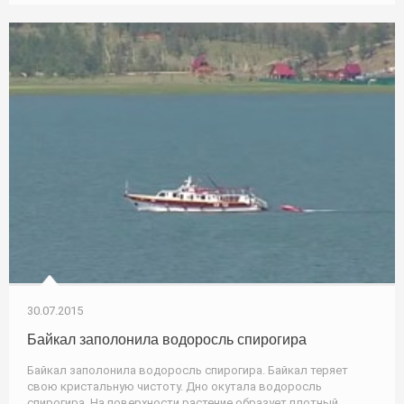
30.07.2015
Байкал заполонила водоросль спирогира
Байкал заполонила водоросль спирогира. Байкал теряет
свою кристальную чистоту. Дно окутала водоросль
спирогира. На поверхности растение образует плотный