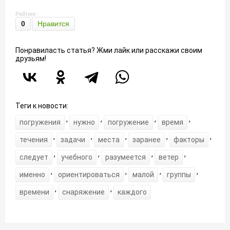
Рейтинг:
0
Нравится
Понравиласть статья? Жми лайк или расскажи своим
друзьям!
Теги к новости:
,
,
,
,
погружения
нужно
погружение
время
,
,
,
,
,
течения
задачи
места
заранее
факторы
,
,
,
,
следует
учебного
разумеется
ветер
,
,
,
,
именно
ориентироваться
малой
группы
,
,
времени
снаряжение
каждого