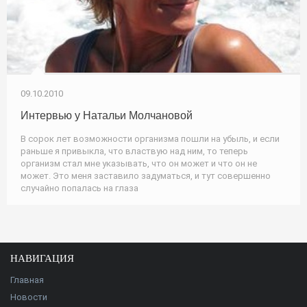
09.10.2010
Интервью у Натальи Молчановой
В сорок лет возможности организма пошли на убыль, и если
раньше я привыкла, что властвую над ним, то теперь
организм стал мне указывать, что он может и что он не
может. Это меня заставило задуматься, и тут совершенно
случайно попалась на глаза
НАВИГАЦИЯ
Главная
Новости