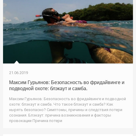
21.06.2019
Максим Гурьянов: Безопасность во фридайвинге и
подводной охоте: блэкаут и самба.
Максим Гурьянов: Безопасность во фридайвинге и подводной
охоте: блэкаут и самба. Что такое блэкаут и самба? Как
нырять безопасно? Симптомы, причины и следствия потери
сознания. Блэкаут: причина возникновения и факторы
провокации Причина потери