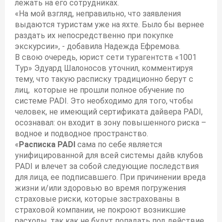
лежать на его сотрудниках.
«На мой взгляд, неправильно, что заявления
выдаются туристам уже на яхте. Было бы вернее
раздать их непосредственно при покупке
экскурсии», - добавила Надежда Ефремова.
В свою очередь, юрист сети турагентств «1001
Тур» Эдуард Шалоносов уточнил, комментируя
тему, что такую расписку традиционно берут с
лиц, которые не прошли полное обучение по
системе PADI. Это необходимо для того, чтобы
человек, не имеющий сертификата дайвера PADI,
осознавал: он входит в зону повышенного риска –
водное и подводное пространство.
«
Расписка PADI
сама по себе является
унифицированной для всей системы дайв клубов
PADI и влечет за собой следующие последствия
для лица, ее подписавшего. При причинении вреда
жизни и/или здоровью во время погружения
страховые риски, которые застрахованы в
страховой компании, не покроют возникшие
расходы, так как не будут попадать под действие