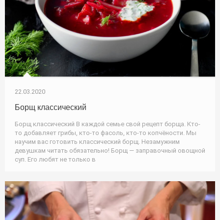
22.03.2020
Борщ классический
Борщ классический В каждой семье свой рецепт борща. Кто-
то добавляет грибы, кто-то фасоль, кто-то копчёности. Мы
научим вас готовить классический борщ. Незамужним
девушкам читать обязательно! Борщ — заправочный овощной
суп. Его любят не только в