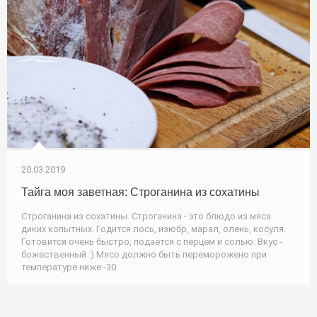
20.03.2019
Тайга моя заветная: Строганина из сохатины
Строганина из сохатины. Строганина - это блюдо из мяса
диких копытных. Годится лось, изюбр, марал, олень, косуля.
Готовится очень быстро, подается с перцем и солью. Вкус -
божественный :) Мясо должно быть переморожено при
температуре ниже -30