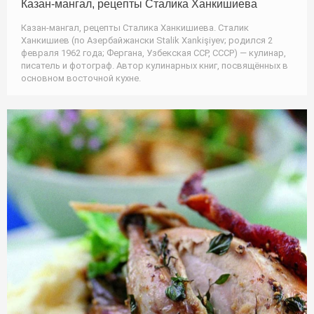
Казан-мангал, рецепты Сталика Ханкишиева
Казан-мангал, рецепты Сталика Ханкишиева. Сталик
Ханкишиев (по Азербайжански Stalik Xankişiyev; родился 2
февраля 1962 года; Фергана, Узбекская ССР, СССР) — кулинар,
писатель и фотограф. Автор кулинарных книг, посвящённых в
основном восточной кухне.