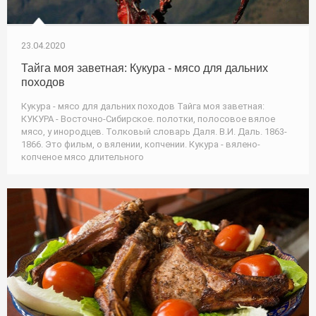
23.04.2020
Тайга моя заветная: Кукура - мясо для дальних
походов
Кукура - мясо для дальних походов Тайга моя заветная:
КУКУРА - Восточно-Сибирское. полотки, полосовое вялое
мясо, у инородцев. Толковый словарь Даля. В.И. Даль. 1863-
1866. Это фильм, о вялении, копчении. Кукура - вялено-
копченое мясо длительного