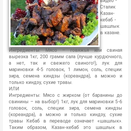
видео -
Сталик
Казан-
кебаб -
шашлык
в казане.
Ингредиенты: Мясо – говяжья или свиная
вырезка 1кг, 200 грамм сала (лучше курдючного,
а нет, так и свежего свиного!), лук для
мариновки 4-5 головок, 1 лимон, соль, специи:
зира, семена киндзы (кореандра), а можно и
только киндзу, сухие травы.
ИЛИ
Ингредиенты: Мясо с жирком (от баранины до
свинины – на выбор!) 1кг, лук для мариновки 5-6
головок, соль, специи: зира, семена киндзы
(кореандра), а можно и только киндзу, сухие
травы Кебаб в переводе означает «шашлык».
Таким образом, Казан-кебаб это шашлык в