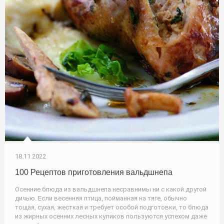
18.11.2022
100 Рецептов приготовления вальдшнепа
Осенние блюда из вальдшнепа несравнимы ни с какой другой
дичью. Если весенняя птица, пойманная на тяге, обычно
тощая, сухая, жесткая и требует особой подготовки, то блюда
из жирных осенних лесных куликов пользуются успехом даже