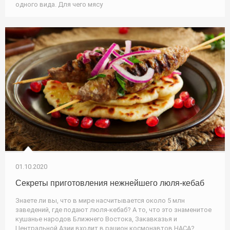
одного вида. Для чего мясу
01.10.2020
Секреты приготовления нежнейшего люля-кебаб
Знаете ли вы, что в мире насчитывается около 5 млн
заведений, где подают люля-кебаб? А то, что это знаменитое
кушанье народов Ближнего Востока, Закавказья и
Центральной Азии входит в рацион космонавтов НАСА?