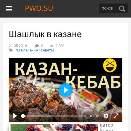
Шашлык в казане
21.05.2016
0
2 893
Развлечение
/
Рецеты
Воспроизвести
00:00
автор